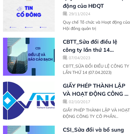
động của HĐQT
29/11/2024
Quy chế Tổ chức và Hoạt động của
Hội đồng quản trị
CBTT_Sửa đổi điều lệ
công ty lần thứ 14
(07.04.2023)
07/04/2023
CBTT_SỬA ĐỔI ĐIỀU LỆ CÔNG TY
LẦN THỨ 14 (07.04.2023)
GIẤY PHÉP THÀNH LẬP
VÀ HOẠT ĐỘNG CÔNG TY
CÔ PHẦN CHỨNG
02/10/2017
KHOÁN PHƯỢNG HOÀNG
GIẤY PHÉP THÀNH LẬP VÀ HOẠT
ĐỘNG CÔNG TY CÔ PHẦN
SỐ...
CHỨNG KHOÁN PHƯỢNG HOÀNG
SỐ 96/UBCK-GP
CSI_Sửa đổi và bổ sung