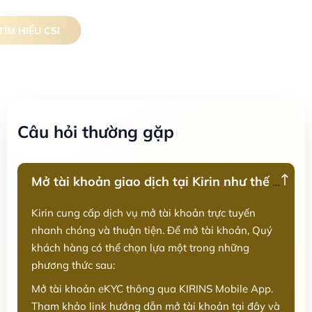
TÌM HIỂU CSI
Câu hỏi thường gặp
Mở tài khoản giao dịch tại Kirin như thế nào?
Kirin cung cấp dịch vụ mở tài khoản trực tuyến
nhanh chóng và thuận tiện. Để mở tài khoản, Quý
khách hàng có thể chọn lựa một trong những
phương thức sau:
Mở tài khoản eKYC thông qua KIRINS Mobile App.
Tham khảo link hướng dẫn mở tài khoản tại đây và