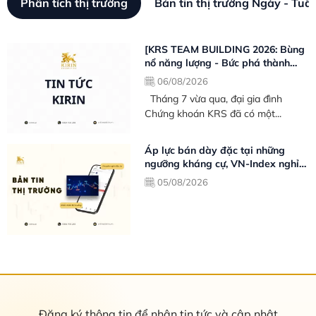
Phân tích thị trường
Bản tin thị trường Ngày - Tuầ
[KRS TEAM BUILDING 2026: Bùng
nổ năng lượng - Bức phá thành
công
06/08/2026
Tháng 7 vừa qua, đại gia đình
Chứng khoán KRS đã có một...
Áp lực bán dày đặc tại những
ngưỡng kháng cự, VN-Index nghỉ
chân sau nỗ lực phục hồi - Bản tin
05/08/2026
thị trường ngày 05/08/2026
Đăng ký thông tin để nhận tin tức và cập nhật