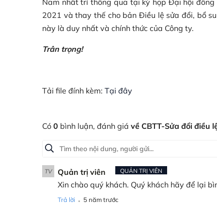
Nam nhất trí thông qua tại kỳ họp Đại hội đồ
2021 và thay thế cho bản Điều lệ sửa đổi, bổ s
này là duy nhất và chính thức của Công ty.
Trân trọng!
Tải file đính kèm:
Tại đây
Có
0
bình luận, đánh giá
về CBTT-Sửa đổi điều l
Quản trị viên
QUẢN TRỊ VIÊN
TV
Xin chào quý khách. Quý khách hãy để lại bì
.
Trả lời
5 năm trước