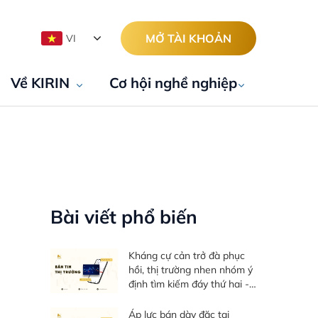
MỞ TÀI KHOẢN
VI
Về KIRIN
Cơ hội nghề nghiệp
Bài viết phổ biến
Kháng cự cản trở đà phục
hồi, thị trường nhen nhóm ý
định tìm kiếm đáy thứ hai -
Bản tin thị trường ngày
06/08/2026
Áp lực bán dày đặc tại