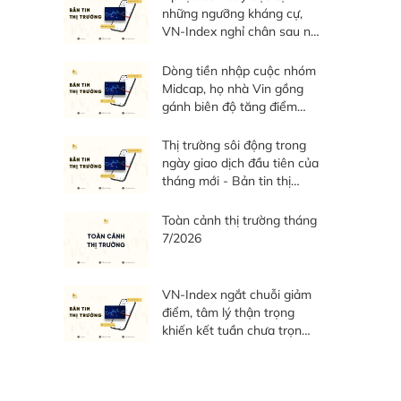
những ngưỡng kháng cự,
VN-Index nghỉ chân sau nỗ
lực phục hồi - Bản tin thị
trường ngày 05/08/2026
Dòng tiền nhập cuộc nhóm
Midcap, họ nhà Vin gồng
gánh biên độ tăng điểm
toàn thị trường - Bản tin thị
trường ngày 04/08/2026
Thị trường sôi động trong
ngày giao dịch đầu tiên của
tháng mới - Bản tin thị
trường ngày 03/08/2026
Toàn cảnh thị trường tháng
7/2026
VN-Index ngắt chuỗi giảm
điểm, tâm lý thận trọng
khiến kết tuần chưa trọn
vẹn - Bản tin thị trường
tuần 27/07 - 31/07/2026