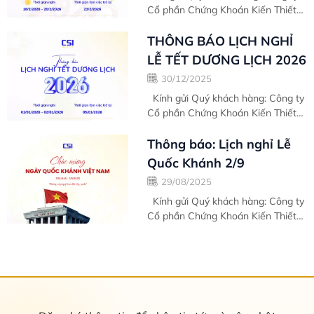
Cổ phần Chứng Khoán Kiến Thiết
Việt Nam (CSI) xin trân trọng thông
báo đến Quý khách Lịch nghỉ lễ Tết
THÔNG BÁO LỊCH NGHỈ
Âm lịch...
LỄ TẾT DƯƠNG LỊCH 2026
30/12/2025
Kính gửi Quý khách hàng: Công ty
Cổ phần Chứng Khoán Kiến Thiết
Việt Nam (CSI) xin trân trọng thông
báo đến Quý khách Lịch nghỉ lễ
Thông báo: Lịch nghỉ Lễ
Tết...
Quốc Khánh 2/9
29/08/2025
Kính gửi Quý khách hàng: Công ty
Cổ phần Chứng Khoán Kiến Thiết
Việt Nam (CSI) xin...