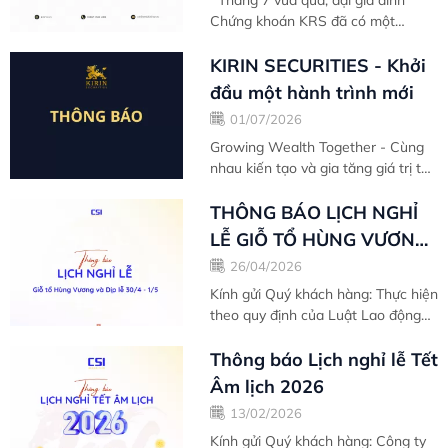
Tháng 7 vừa qua, đại gia đình
Chứng khoán KRS đã có một
chuyến hành trình Team Building
đầy cảm xúc! Không chỉ là những
KIRIN SECURITIES - Khởi
giây phút thư giãn sau...
đầu một hành trình mới
01/07/2026
Growing Wealth Together - Cùng
nhau kiến tạo và gia tăng giá trị tài
sản Sau nhiều năm hình thành và
phát triển dưới thương hiệu Chứng
THÔNG BÁO LỊCH NGHỈ
khoán Kiến...
LỄ GIỖ TỔ HÙNG VƯƠNG
& DỊP LỄ 30/4 - 1/5
26/04/2026
Kính gửi Quý khách hàng: Thực hiện
theo quy định của Luật Lao động
và thông báo của các Sở Giao dịch
chứng khoán, Tổng công ty Lưu ký
Thông báo Lịch nghỉ lễ Tết
và Bù trừ...
Âm lịch 2026
13/02/2026
Kính gửi Quý khách hàng: Công ty