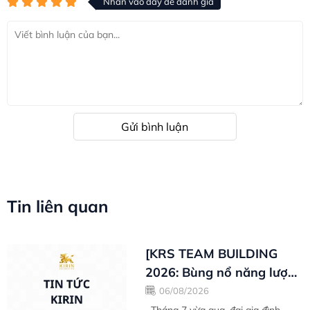
Nhấn vào đây để đánh giá
Gửi bình luận
Tin liên quan
[KRS TEAM BUILDING
2026: Bùng nổ năng lượng
- Bức phá thành công
06/08/2026