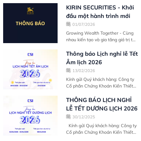
chuyến hành trình Team Building
đầy cảm xúc! Không chỉ là những
KIRIN SECURITIES - Khởi
giây phút thư giãn sau...
đầu một hành trình mới
01/07/2026
Growing Wealth Together - Cùng
nhau kiến tạo và gia tăng giá trị tài
sản Sau nhiều năm hình thành và
phát triển dưới thương hiệu Chứng
Thông báo Lịch nghỉ lễ Tết
khoán Kiến...
Âm lịch 2026
13/02/2026
Kính gửi Quý khách hàng: Công ty
Cổ phần Chứng Khoán Kiến Thiết
Việt Nam (CSI) xin trân trọng thông
báo đến Quý khách Lịch nghỉ lễ Tết
THÔNG BÁO LỊCH NGHỈ
Âm lịch...
LỄ TẾT DƯƠNG LỊCH 2026
30/12/2025
Kính gửi Quý khách hàng: Công ty
Cổ phần Chứng Khoán Kiến Thiết
Việt Nam (CSI) xin trân trọng thông