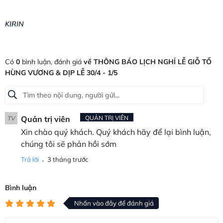
KIRIN
Có
0
bình luận, đánh giá
về THÔNG BÁO LỊCH NGHỈ LỄ GIỖ TỔ
HÙNG VƯƠNG & DỊP LỄ 30/4 - 1/5
Quản trị viên
QUẢN TRỊ VIÊN
TV
Xin chào quý khách. Quý khách hãy để lại bình luận,
chúng tôi sẽ phản hồi sớm
.
Trả lời
3 tháng trước
Bình luận
Nhấn vào đây để đánh giá