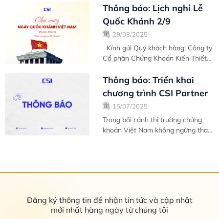
báo đến Quý khách Lịch nghỉ lễ
Thông báo: Lịch nghỉ Lễ
Tết...
Quốc Khánh 2/9
29/08/2025
Kính gửi Quý khách hàng: Công ty
Cổ phần Chứng Khoán Kiến Thiết
Việt Nam (CSI) xin...
Thông báo: Triển khai
chương trình CSI Partner
15/07/2025
Trong bối cảnh thị trường chứng
khoán Việt Nam không ngừng thay
đổi và phát triển, Công ty Cổ phần
Chứng...
Đăng ký thông tin để nhận tin tức và cập nhật
mới nhất hàng ngày từ chúng tôi