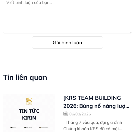
Gửi bình luận
Tin liên quan
[KRS TEAM BUILDING
2026: Bùng nổ năng lượng
- Bức phá thành công
06/08/2026
Tháng 7 vừa qua, đại gia đình
Chứng khoán KRS đã có một