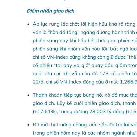
Điểm nhấn giao dịch
Áp lực rung lắc chốt lời hiện hữu khá rõ ràn
vẫn là “hòn đá tảng” ngáng đường hành trình c
phiên sáng nay khi hầu hết thời gian phiên s
phiên sáng khi nhóm vốn hóa lớn bất ngờ lao
chỉ số VN-Index cũng không còn giữ được “thế 
cổ phiếu “tai bay vạ gió” quay đầu giảm tro
quá tiêu cực khi vẫn còn đó 173 cổ phiếu t
22/5, chỉ số VN-Index đóng cửa ở mức 1,266.
Thanh khoản tiếp tục bùng nổ, xô đổ mức th
giao dịch. Lũy kế cuối phiên giao dịch, than
(+17.61%), tương đương 28,003 tỷ đồng (+16.9
Độ mở thị trường chứng kiến sắc đỏ trở lại v
trong phiên hôm nay là các nhóm ngành như: