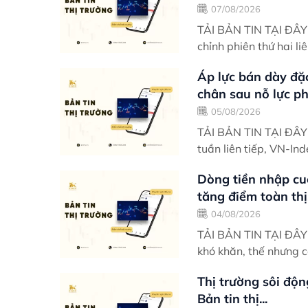
07/08/2026
TẢI BẢN TIN TẠI ĐÂY Điểm nhấn giao dịch VN-Index rơi vào trạng thái đi
chỉnh phiên thứ hai li
Áp lực bán dày đặ
chân sau nỗ lực phụ
05/08/2026
TẢI BẢN TIN TẠI ĐÂY Điểm nhấn giao dịch Trải qua hai phiên phục hồi đ
tuần liên tiếp, VN-Ind
Dòng tiền nhập cu
tăng điểm toàn thị.
04/08/2026
TẢI BẢN TIN TẠI ĐÂY Điểm nhấn giao dịch Khởi động phiên sáng có đôi ph
khó khăn, thế nhưng c
Thị trường sôi độn
Bản tin thị...