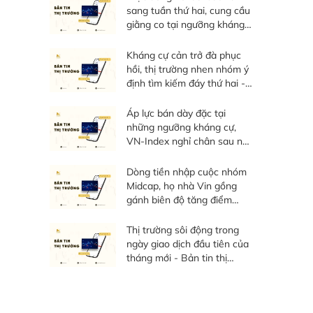
sang tuần thứ hai, cung cầu
giằng co tại ngưỡng kháng
cự - Bản tin thị trường tuần
03/08 - 07/08/20267
Kháng cự cản trở đà phục
hồi, thị trường nhen nhóm ý
định tìm kiếm đáy thứ hai -
Bản tin thị trường ngày
06/08/2026
Áp lực bán dày đặc tại
những ngưỡng kháng cự,
VN-Index nghỉ chân sau nỗ
lực phục hồi - Bản tin thị
trường ngày 05/08/2026
Dòng tiền nhập cuộc nhóm
Midcap, họ nhà Vin gồng
gánh biên độ tăng điểm
toàn thị trường - Bản tin thị
trường ngày 04/08/2026
Thị trường sôi động trong
ngày giao dịch đầu tiên của
tháng mới - Bản tin thị
trường ngày 03/08/2026