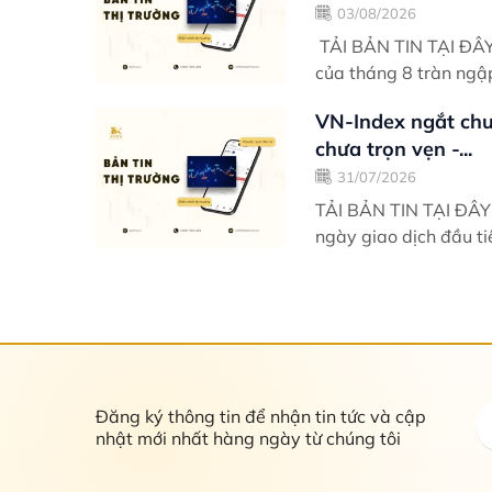
03/08/2026
TẢI BẢN TIN TẠI ĐÂY Điểm nhấn giao dịch Ngày giao dịch thứ 2 đầu t
của tháng 8 tràn ngậ
VN-Index ngắt chuỗ
chưa trọn vẹn -...
31/07/2026
TẢI BẢN TIN TẠI ĐÂY Điểm nhấn giao dịch Khởi động tương đối khó khăn v
ngày giao dịch đầu ti
Đăng ký thông tin để nhận tin tức và cập
nhật mới nhất hàng ngày từ chúng tôi