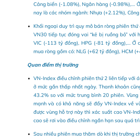
Cảng biển (-1.08%), Ngân hàng (-0.98%),... 
nay là các nhóm ngành: Nhựa (+2.12%), Công n
Khối ngoại duy trì quy mô bán ròng phiên thứ 
VN30 tiếp tục đóng vai “kẻ bị ruồng bỏ” với 
VIC (-113 tỷ đồng), HPG (-81 tỷ đồng),... Ở
mua ròng gồm có: NLG (+62 tỷ đồng), HCM (+49
Quan điểm thị trường
VN-Index điều chỉnh phiên thứ 2 liên tiếp với 
ở mức gần thấp nhất ngày. Thanh khoản cũng
43.2% so với mức trung bình 20 phiên. Vùng 
mạnh và có khả năng sẽ đẩy VN-Index về vùn
được vùng hỗ trợ này thì xác suất cao VN-In
cao sẽ rơi vào điều chỉnh ngắn hạn sau quá trì
Sau nhiều phiên mua thăm dò khi thị trường c