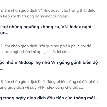
ều
ên tiếp khi thị trường đánh mất xung lực...
c tại những ngưỡng kháng cự, VN-Index nghỉ
c...
ầu
ex tạm nghỉ chân khi áp lực chốt lời có...
ộc nhóm Midcap, họ nhà Vin gồng gánh biên độ
..
ần
àng giao dịch về sau VN-Index càng cho thấy...
g trong ngày giao dịch đầu tiên của tháng mới -