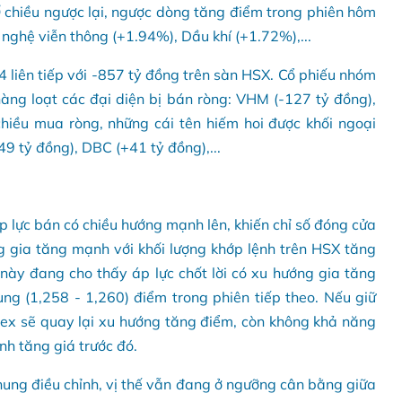
Ở chiều ngược lại, ngược dòng tăng điểm trong phiên hôm
ghệ viễn thông (+1.94%), Dầu khí (+1.72%),...
4 liên tiếp với -857 tỷ đồng trên sàn HSX. Cổ phiếu nhóm
hàng loạt các đại diện bị bán ròng: VHM (-127 tỷ đồng),
 chiều mua ròng, những cái tên hiếm hoi được khối ngoại
 tỷ đồng), DBC (+41 tỷ đồng),...
áp lực bán có chiều hướng mạnh lên, khiến chỉ số đóng cửa
 gia tăng mạnh với khối lượng khớp lệnh trên HSX tăng
này đang cho thấy áp lực chốt lời có xu hướng gia tăng
g (1,258 - 1,260) điểm trong phiên tiếp theo. Nếu giữ
dex sẽ quay lại xu hướng tăng điểm, còn không khả năng
nh tăng giá trước đó.
hung điều chỉnh, vị thế vẫn đang ở ngưỡng cân bằng giữa