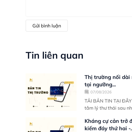
Gửi bình luận
Tin liên quan
Thị trường nối dài
tại ngưỡng...
07/08/2026
TẢI BẢN TIN TẠI ĐÂY Điểm nhấn giao dịch VN-Index khởi động tuần mới v
tâm lý thư thái sau n
Kháng cự cản trở đ
kiếm đáy thứ hai -..