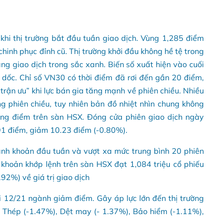
g khi thị trường bắt đầu tuần giao dịch. Vùng 1,285 điểm
hinh phục đỉnh cũ. Thị trường khởi đầu không hề tệ trong
áng giao dịch trong sắc xanh. Biến số xuất hiện vào cuối
 dốc. Chỉ số VN30 có thời điểm đã rơi đến gần 20 điểm,
trận ưu” khi lực bán gia tăng mạnh về phiên chiều. Nhiều
ng phiên chiều, tuy nhiên bản đồ nhiệt nhìn chung không
ăng điểm trên sàn HSX. Đóng cửa phiên giao dịch ngày
91 điểm, giảm 10.23 điểm (-0.80%).
anh khoản đầu tuần và vượt xa mức trung bình 20 phiên
h khoản khớp lệnh trên sàn HSX đạt 1,084 triệu cổ phiếu
2%) về giá trị giao dịch
ới 12/21 ngành giảm điểm. Gây áp lực lớn đến thị trường
 Thép (-1.47%), Dệt may (- 1.37%), Bảo hiểm (-1.11%),