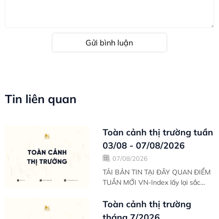
Gửi bình luận
Tin liên quan
Toàn cảnh thị trường tuần
03/08 - 07/08/2026
07/08/2026
TẢI BẢN TIN TẠI ĐÂY QUAN ĐIỂM
TUẦN MỚI VN-Index lấy lại sắc
xanh nhẹ sau 2 phiên điều chỉnh
trước đó. Thanh khoản phiên hôm
Toàn cảnh thị trường
nay tăng nhẹ...
tháng 7/2026