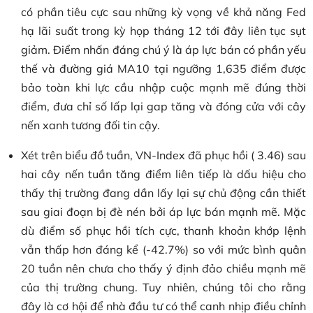
có phần tiêu cực sau những kỳ vọng về khả năng Fed
hạ lãi suất trong kỳ họp tháng 12 tới đây liên tục sụt
giảm. Điểm nhấn đáng chú ý là áp lực bán có phần yếu
thế và đường giá MA10 tại ngưỡng 1,635 điểm được
bảo toàn khi lực cầu nhập cuộc mạnh mẽ đúng thời
điểm, đưa chỉ số lấp lại gap tăng và đóng cửa với cây
nến xanh tương đối tin cậy.
Xét trên biểu đồ tuần, VN-Index đã phục hồi ( 3.46) sau
hai cây nến tuần tăng điểm liên tiếp là dấu hiệu cho
thấy thị trường đang dần lấy lại sự chủ động cần thiết
sau giai đoạn bị đè nén bởi áp lực bán mạnh mẽ. Mặc
dù điểm số phục hồi tích cực, thanh khoản khớp lệnh
vẫn thấp hơn đáng kể (-42.7%) so với mức bình quân
20 tuần nên chưa cho thấy ý định đảo chiều mạnh mẽ
của thị trường chung. Tuy nhiên, chúng tôi cho rằng
đây là cơ hội để nhà đầu tư có thể canh nhịp điều chỉnh