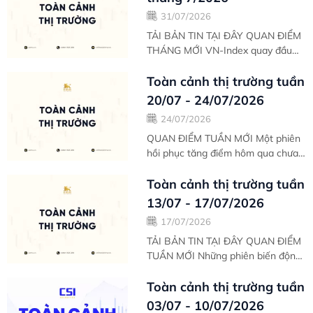
31/07/2026
TẢI BẢN TIN TẠI ĐÂY QUAN ĐIỂM
THÁNG MỚI VN-Index quay đầu
giảm điểm trong ngày giao dịch
cuối tuần sau 3 phiên phục hồi
Toàn cảnh thị trường tuần
mạnh trước đó....
20/07 - 24/07/2026
24/07/2026
QUAN ĐIỂM TUẦN MỚI Một phiên
hồi phục tăng điểm hôm qua chưa
đủ tín hiệu tích cực giúp VN-Index
duy trì sắc xanh phiên thứ 2 liên
Toàn cảnh thị trường tuần
tiếp. Áp...
13/07 - 17/07/2026
17/07/2026
TẢI BẢN TIN TẠI ĐÂY QUAN ĐIỂM
TUẦN MỚI Những phiên biến động
tăng/giảm đan xen rất khó lường
của VN-Index trong tuần giao dịch
Toàn cảnh thị trường tuần
vừa qua....
03/07 - 10/07/2026