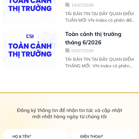
10/07/2026
TẢI BẢN TIN TẠI ĐÂY QUAN ĐIỂM
TUẦN MỚI VN-Index có phiên điều
chỉnh thứ 2 liên tiếp trong ngày cuối
tuần với thanh khoản tương
Toàn cảnh thị trường
đương...
tháng 6/2026
03/07/2026
TẢI BẢN TIN TẠI ĐÂY QUAN ĐIỂM
THÁNG MỚI VN-Index có phiên
giảm điểm thứ 2 liên tiếp với biên
độ nhỏ. Thanh khoản trong phiên
hôm nay...
Đăng ký thông tin để nhận tin tức và cập nhật
mới nhất hàng ngày từ chúng tôi