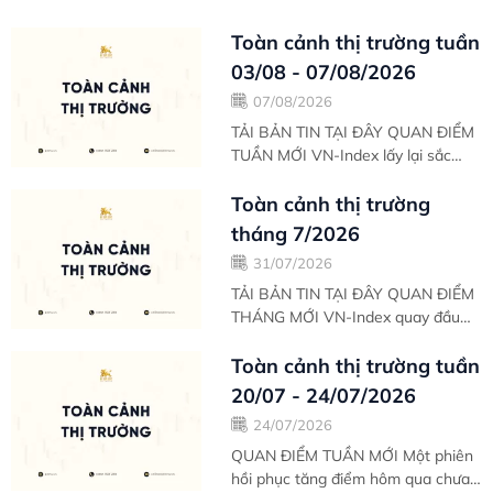
Toàn cảnh thị trường tuần
03/08 - 07/08/2026
07/08/2026
TẢI BẢN TIN TẠI ĐÂY QUAN ĐIỂM
TUẦN MỚI VN-Index lấy lại sắc
xanh nhẹ sau 2 phiên điều chỉnh
trước đó. Thanh khoản phiên hôm
Toàn cảnh thị trường
nay tăng nhẹ...
tháng 7/2026
31/07/2026
TẢI BẢN TIN TẠI ĐÂY QUAN ĐIỂM
THÁNG MỚI VN-Index quay đầu
giảm điểm trong ngày giao dịch
cuối tuần sau 3 phiên phục hồi
Toàn cảnh thị trường tuần
mạnh trước đó....
20/07 - 24/07/2026
24/07/2026
QUAN ĐIỂM TUẦN MỚI Một phiên
hồi phục tăng điểm hôm qua chưa