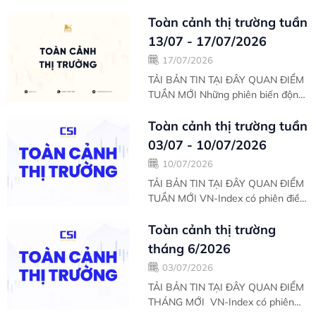
đủ tín hiệu tích cực giúp VN-Index
duy trì sắc xanh phiên thứ 2 liên
Toàn cảnh thị trường tuần
tiếp. Áp...
13/07 - 17/07/2026
17/07/2026
TẢI BẢN TIN TẠI ĐÂY QUAN ĐIỂM
TUẦN MỚI Những phiên biến động
tăng/giảm đan xen rất khó lường
của VN-Index trong tuần giao dịch
Toàn cảnh thị trường tuần
vừa qua....
03/07 - 10/07/2026
10/07/2026
TẢI BẢN TIN TẠI ĐÂY QUAN ĐIỂM
TUẦN MỚI VN-Index có phiên điều
chỉnh thứ 2 liên tiếp trong ngày cuối
tuần với thanh khoản tương
Toàn cảnh thị trường
đương...
tháng 6/2026
03/07/2026
TẢI BẢN TIN TẠI ĐÂY QUAN ĐIỂM
THÁNG MỚI VN-Index có phiên