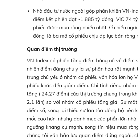
Nhà đầu tư nước ngoài góp phần khiến VN-Index
điểm kết phiên đạt -1,885 tỷ đồng. VIC 74 
phiếu được mua ròng nhiều nhất. Ở chiều ngư
đồng là ba mã cổ phiếu chịu áp lực bán ròng
Quan điểm thị trường
VN-Index có phiên tăng điểm bùng nổ về điểm s
nhiên điểm đáng chú ý là sự phân hóa rất mạnh 
trung chủ yếu ở nhóm cổ phiếu vốn hóa lớn họ V
phiếu khác đều giảm điểm. Chỉ tính riêng nhóm 
tăng ( 24.27 điểm) của thị trường chung trong kh
2.1 lần) so với nhóm cổ phiếu tăng giá. Sự m
điểm số, song lại thiếu sự lan tỏa đồng bộ nên 
mốc cao hơn, nhưng danh mục của phần lớn nhà đ
ngưỡng kháng cự mạnh, song tín hiệu mua ròn
chúng tôi vẫn bảo lưu quan điểm đứng ngoài, ch