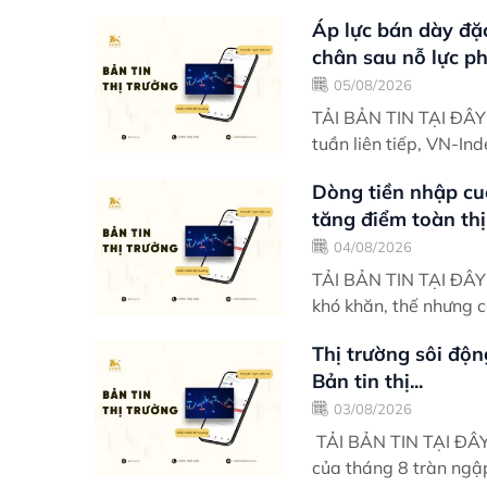
Áp lực bán dày đặ
chân sau nỗ lực phụ
05/08/2026
TẢI BẢN TIN TẠI ĐÂY Điểm nhấn giao dịch Trải qua hai phiên phục hồi đ
tuần liên tiếp, VN-Ind
Dòng tiền nhập cu
tăng điểm toàn thị.
04/08/2026
TẢI BẢN TIN TẠI ĐÂY Điểm nhấn giao dịch Khởi động phiên sáng có đôi ph
khó khăn, thế nhưng c
Thị trường sôi độn
Bản tin thị...
03/08/2026
TẢI BẢN TIN TẠI ĐÂY Điểm nhấn giao dịch Ngày giao dịch thứ 2 đầu t
của tháng 8 tràn ngậ