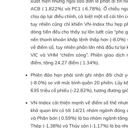
xuất hiện những ngôi sao đơn lẻ phát đi tín
ACB ( 1.822%) và PC1 ( 6.78%). Ở chiều ngư
chịu áp lực điều chỉnh, cá biệt một số cái tên
tuy nhiên cũng chỉ khiến VN-Index thu hẹp p
dòng tiền đều cho thấy sự lấn lướt của “phe
nền thanh khoản khớp lệnh thấp hơn (-8.0%) 
về điểm số, tuy nhiên phần lớn nhà đầu tư lại 
VIC và VHM “chiếm sóng”. Phiên giao dịch
điểm, tăng 24.27 điểm ( 1.34%).
Phiên đáo hạn phái sinh ghi nhận đôi chút y
(-8.0%) so với mức bình quân 20 phiên. Lũy k
635 triệu cổ phiếu (-22.82%), tương đương giá
VN-Index cải thiện mạnh về điểm số thế nhưn
khả quan khi có tới 14/21 nhóm ngành đóng c
và Phân bón ( 0.59%) là ba nhóm ngành tăng 
Thép (-1.38%) và Thủy sản (-1.17%) là ba nh