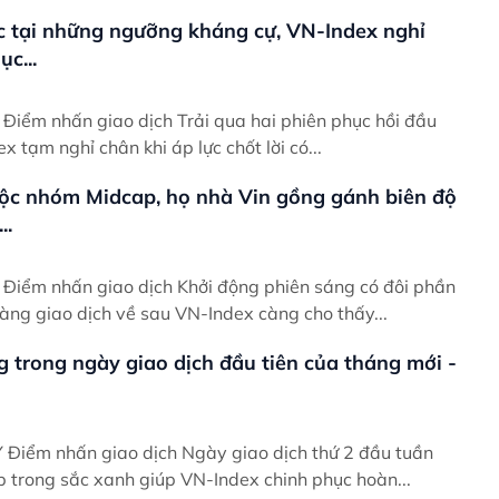
c tại những ngưỡng kháng cự, VN-Index nghỉ
c...
ầu
ex tạm nghỉ chân khi áp lực chốt lời có...
ộc nhóm Midcap, họ nhà Vin gồng gánh biên độ
..
ần
àng giao dịch về sau VN-Index càng cho thấy...
g trong ngày giao dịch đầu tiên của tháng mới -
uần
p trong sắc xanh giúp VN-Index chinh phục hoàn...