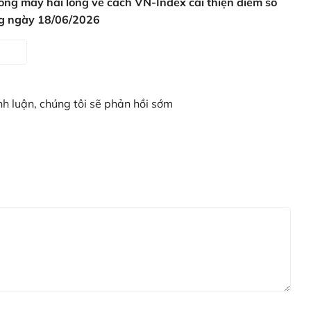
ông mấy hài lòng về cách VN-Index cải thiện điểm số
ờng ngày 18/06/2026
nh luận, chúng tôi sẽ phản hồi sớm