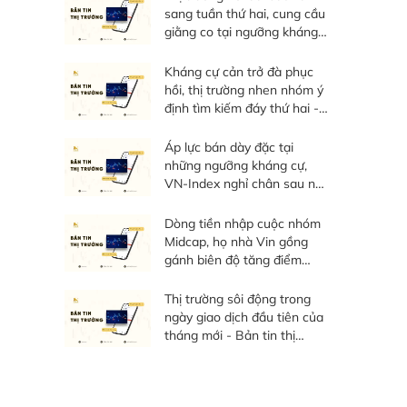
sang tuần thứ hai, cung cầu
giằng co tại ngưỡng kháng
cự - Bản tin thị trường tuần
03/08 - 07/08/20267
Kháng cự cản trở đà phục
hồi, thị trường nhen nhóm ý
định tìm kiếm đáy thứ hai -
Bản tin thị trường ngày
06/08/2026
Áp lực bán dày đặc tại
những ngưỡng kháng cự,
VN-Index nghỉ chân sau nỗ
lực phục hồi - Bản tin thị
trường ngày 05/08/2026
Dòng tiền nhập cuộc nhóm
Midcap, họ nhà Vin gồng
gánh biên độ tăng điểm
toàn thị trường - Bản tin thị
trường ngày 04/08/2026
Thị trường sôi động trong
ngày giao dịch đầu tiên của
tháng mới - Bản tin thị
trường ngày 03/08/2026