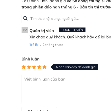
Có
0
bình luận, đánh giá
về Số đông chứng sĩ kh
trong phiên đáo hạn tháng 6 - Bản tin thị trư
Quản trị viên
QUẢN TRỊ VIÊN
TV
Xin chào quý khách. Quý khách hãy để lại bì
.
Trả lời
2 tháng trước
Bình luận
Nhấn vào đây để đánh giá