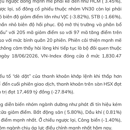
 hiệu ngược dòng mạnh mẽ phải kể đến như HCM ( 3.45%),
ợc lại, số đông cổ phiếu thuộc nhóm VN30 còn lại phải
 có biên độ giảm điểm lớn như VJC (-3.82%), STB (-1.66%),
hần nhỏ biên độ hồi phục. Độ mở thị trường và phân bổ
 gấu” với 205 mã giảm điểm so với 97 mã tăng điểm trên
so với mức bình quân 20 phiên. Phiên cải thiện mạnh mẽ
không cảm thấy hài lòng khi tiếp tục là bộ đôi quen thuộc
 ngày 18/06/2026, VN-Index đóng cửa ở mức 1,830.47
ếu tố “dè dặt” của thanh khoản khớp lệnh khi thấp hơn
ế đến cuối phiên giao dịch, thanh khoản trên sàn HSX đạt
 trị đạt 17,469 tỷ đồng (-27.84%).
g diễn biến nhóm ngành dường như phát đi tín hiệu kém
ửa giảm điểm. Bất động sản ( 5.80%), Dầu khí ( 0.81%)
điểm mạnh nhất. Ở chiều ngược lại, Cảng biển (-1.40%),
óm ngành chịu áp lực điều chỉnh mạnh nhất hôm nay.