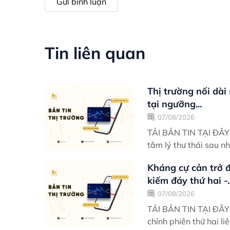
Gửi bình luận
Tin liên quan
Thị trường nối dài
tại ngưỡng...
07/08/2026
TẢI BẢN TIN TẠI ĐÂY Điểm nhấn giao dịch VN-Index khởi động tuần mới v
tâm lý thư thái sau n
Kháng cự cản trở đ
kiếm đáy thứ hai -..
07/08/2026
TẢI BẢN TIN TẠI ĐÂY Điểm nhấn giao dịch VN-Index rơi vào trạng thái đi
chỉnh phiên thứ hai li