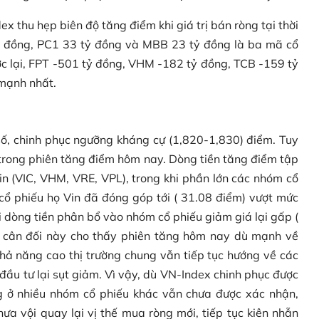
 thu hẹp biên độ tăng điểm khi giá trị bán ròng tại thời
tỷ đồng, PC1 33 tỷ đồng và MBB 23 tỷ đồng là ba mã cổ
ợc lại, FPT -501 tỷ đồng, VHM -182 tỷ đồng, TCB -159 tỷ
 mạnh nhất.
ố, chinh phục ngưỡng kháng cự (1,820-1,830) điểm. Tuy
trong phiên tăng điểm hôm nay. Dòng tiền tăng điểm tập
in (VIC, VHM, VRE, VPL), trong khi phần lớn các nhóm cổ
cổ phiếu họ Vin đã đóng góp tới ( 31.08 điểm) vượt mức
i dòng tiền phân bổ vào nhóm cổ phiếu giảm giá lại gấp (
ất cân đối này cho thấy phiên tăng hôm nay dù mạnh về
khả năng cao thị trường chung vẫn tiếp tục hướng về các
ầu tư lại sụt giảm. Vì vậy, dù VN-Index chinh phục được
g ở nhiều nhóm cổ phiếu khác vẫn chưa được xác nhận,
ưa vội quay lại vị thế mua ròng mới, tiếp tục kiên nhẫn