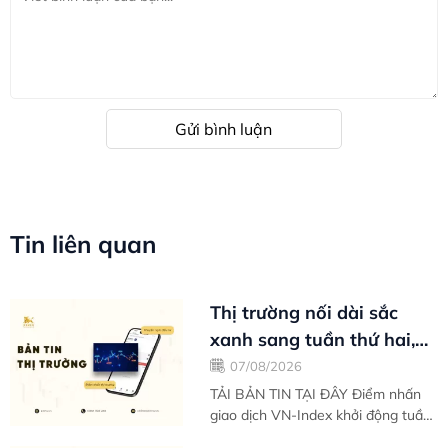
Gửi bình luận
Tin liên quan
Thị trường nối dài sắc
xanh sang tuần thứ hai,
cung cầu giằng co tại
07/08/2026
ngưỡng...
TẢI BẢN TIN TẠI ĐÂY Điểm nhấn
giao dịch VN-Index khởi động tuần
mới với tâm lý thư thái sau nhịp