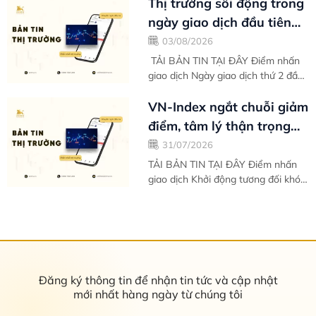
giao dịch về sau VN-Index càng
Thị trường sôi động trong
cho thấy...
ngày giao dịch đầu tiên
của tháng mới - Bản tin
03/08/2026
thị...
TẢI BẢN TIN TẠI ĐÂY Điểm nhấn
giao dịch Ngày giao dịch thứ 2 đầu
tuần của tháng 8 tràn ngập trong
sắc xanh giúp VN-Index chinh phục
VN-Index ngắt chuỗi giảm
hoàn...
điểm, tâm lý thận trọng
khiến kết tuần chưa trọn
31/07/2026
vẹn -...
TẢI BẢN TIN TẠI ĐÂY Điểm nhấn
giao dịch Khởi động tương đối khó
khăn vào ngày giao dịch đầu tiên
trong tuần, thị trường nhanh chóng
ổn...
Đăng ký thông tin để nhận tin tức và cập nhật
mới nhất hàng ngày từ chúng tôi