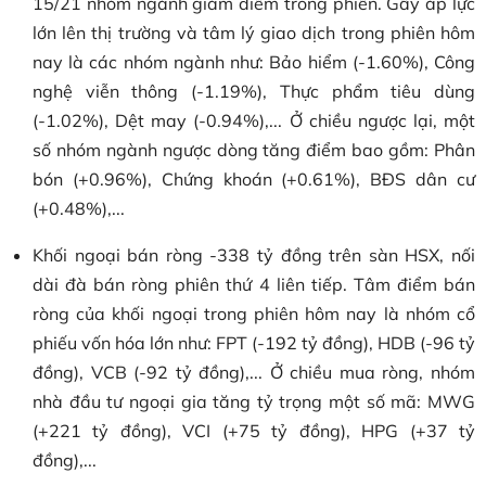
15/21 nhóm ngành giảm điểm trong phiên. Gây áp lực
lớn lên thị trường và tâm lý giao dịch trong phiên hôm
nay là các nhóm ngành như: Bảo hiểm (-1.60%), Công
nghệ viễn thông (-1.19%), Thực phẩm tiêu dùng
(-1.02%), Dệt may (-0.94%),... Ở chiều ngược lại, một
số nhóm ngành ngược dòng tăng điểm bao gồm: Phân
bón (+0.96%), Chứng khoán (+0.61%), BĐS dân cư
(+0.48%),...
Khối ngoại bán ròng -338 tỷ đồng trên sàn HSX, nối
dài đà bán ròng phiên thứ 4 liên tiếp. Tâm điểm bán
ròng của khối ngoại trong phiên hôm nay là nhóm cổ
phiếu vốn hóa lớn như: FPT (-192 tỷ đồng), HDB (-96 tỷ
đồng), VCB (-92 tỷ đồng),... Ở chiều mua ròng, nhóm
nhà đầu tư ngoại gia tăng tỷ trọng một số mã: MWG
(+221 tỷ đồng), VCI (+75 tỷ đồng), HPG (+37 tỷ
đồng),...