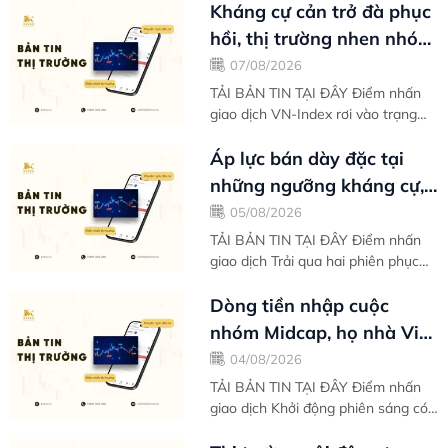
phục hồi mạnh mẽ kể từ vùng đáy
Kháng cự cản trở đà phục
ngắn hạn...
hồi, thị trường nhen nhóm
ý định tìm kiếm đáy thứ
07/08/2026
hai -...
TẢI BẢN TIN TẠI ĐÂY Điểm nhấn
giao dịch VN-Index rơi vào trạng
thái điều chỉnh phiên thứ hai liên
tiếp khi thị trường đánh mất xung
Áp lực bán dày đặc tại
lực...
những ngưỡng kháng cự,
VN-Index nghỉ chân sau
05/08/2026
nỗ lực phục...
TẢI BẢN TIN TẠI ĐÂY Điểm nhấn
giao dịch Trải qua hai phiên phục
hồi đầu tuần liên tiếp, VN-Index
tạm nghỉ chân khi áp lực chốt lời
Dòng tiền nhập cuộc
có...
nhóm Midcap, họ nhà Vin
gồng gánh biên độ tăng
04/08/2026
điểm toàn thị...
TẢI BẢN TIN TẠI ĐÂY Điểm nhấn
giao dịch Khởi động phiên sáng có
đôi phần khó khăn, thế nhưng càng