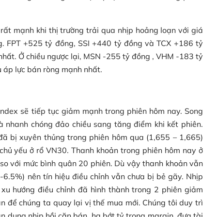
ất mạnh khi thị trường trải qua nhịp hoảng loạn với giá
ồng. FPT +525 tỷ đồng, SSI +440 tỷ đồng và TCX +186 tỷ
nhất. Ở chiều ngược lại, MSN -255 tỷ đồng , VHM -183 tỷ
u áp lực bán ròng mạnh nhất.
ndex sẽ tiếp tục giảm mạnh trong phiên hôm nay. Song
và nhanh chóng đảo chiều sang tăng điểm khi kết phiên.
đã bị xuyên thủng trong phiên hôm qua (1,655 – 1,665)
 chủ yếu ở rổ VN30. Thanh khoản trong phiên hôm nay ở
 so với mức bình quân 20 phiên. Dù vậy thanh khoản vẫn
6.5%) nên tín hiệu điều chỉnh vẫn chưa bị bẻ gãy. Nhịp
xu hướng điều chỉnh đã hình thành trong 2 phiên giảm
n để chúng ta quay lại vị thế mua mới. Chúng tôi duy trì
n dụng nhịp hồi căn bán, hạ bớt tỷ trọng margin, đưa tài