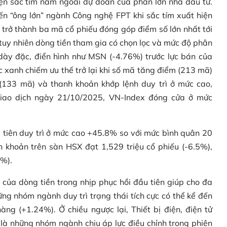
iện sắc tím nằm ngoài dự đoán của phần lớn nhà đầu tư.
ến “ông lớn” ngành Công nghệ FPT khi sắc tím xuất hiện
rở thành ba mã cổ phiếu đóng góp điểm số lớn nhất tới
, tuy nhiên dòng tiền tham gia có chọn lọc và mức độ phân
dày đặc, điển hình như MSN (-4.76%) trước lực bán của
c xanh chiếm ưu thế trở lại khi số mã tăng điểm (213 mã)
(133 mã) và thanh khoản khớp lệnh duy trì ở mức cao,
giao dịch ngày 21/10/2025, VN-Index đóng cửa ở mức
u tiên duy trì ở mức cao +45.8% so với mức bình quân 20
nh khoản trên sàn HSX đạt 1,529 triệu cổ phiếu (-6.5%),
1%).
của dòng tiền trong nhịp phục hồi đầu tiên giúp cho đa
g nhóm ngành duy trì trạng thái tích cực có thể kể đến
g (+1.24%). Ở chiều ngược lại, Thiết bị điện, điện tử
là những nhóm ngành chịu áp lực điều chỉnh trong phiên