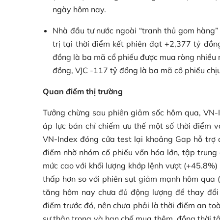
ngày hôm nay.
Nhà đầu tư nước ngoài “tranh thủ gom hàng” r
trị tại thời điểm kết phiên đạt +2,377 tỷ đ
đồng là ba mã cổ phiếu được mua ròng nhiều 
đồng, VJC -117 tỷ đồng là ba mã cổ phiếu chị
Quan điểm thị trường
Tưởng chừng sau phiên giảm sốc hôm qua, VN-I
áp lực bán chỉ chiếm ưu thế một số thời điểm 
VN-Index đóng cửa test lại khoảng Gap hỗ trợ 
điểm nhờ nhóm cổ phiếu vốn hóa lớn, tập trung
mức cao với khối lượng khớp lệnh vượt (+45.8%)
thấp hơn so với phiên sụt giảm mạnh hôm qua (-
tăng hôm nay chưa đủ động lượng để thay đổi 
điểm trước đó, nên chưa phải là thời điểm an toà
sự thận trọng và hạn chế mua thêm, đồng thời tậ