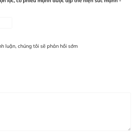
họn lọc, cổ phiếu mạnh được dịp thể hiện sức mạnh -
nh luận, chúng tôi sẽ phản hồi sớm