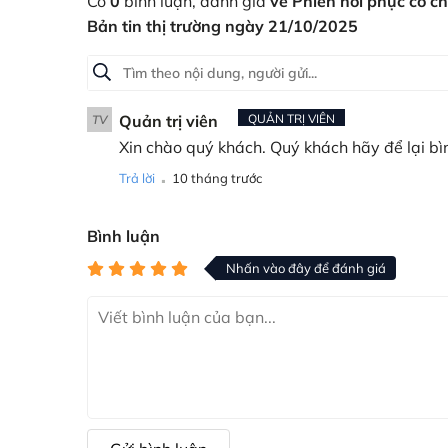
Có
0
bình luận, đánh giá
về Phiên hồi phục có c
Bản tin thị trường ngày 21/10/2025
Quản trị viên
QUẢN TRỊ VIÊN
TV
Xin chào quý khách. Quý khách hãy để lại bì
.
Trả lời
10 tháng trước
Bình luận
Nhấn vào đây để đánh giá