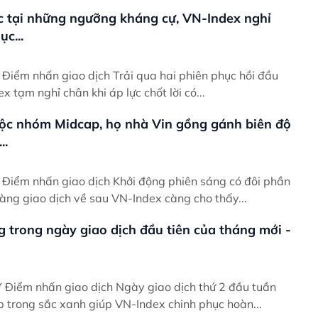
c tại những ngưỡng kháng cự, VN-Index nghỉ
c...
ầu
ex tạm nghỉ chân khi áp lực chốt lời có...
ộc nhóm Midcap, họ nhà Vin gồng gánh biên độ
..
ần
àng giao dịch về sau VN-Index càng cho thấy...
g trong ngày giao dịch đầu tiên của tháng mới -
uần
p trong sắc xanh giúp VN-Index chinh phục hoàn...