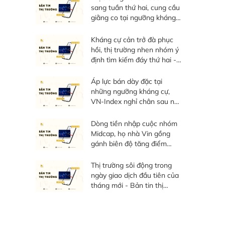
sang tuần thứ hai, cung cầu
giằng co tại ngưỡng kháng
cự - Bản tin thị trường tuần
03/08 - 07/08/20267
Kháng cự cản trở đà phục
hồi, thị trường nhen nhóm ý
định tìm kiếm đáy thứ hai -
Bản tin thị trường ngày
06/08/2026
Áp lực bán dày đặc tại
những ngưỡng kháng cự,
VN-Index nghỉ chân sau nỗ
lực phục hồi - Bản tin thị
trường ngày 05/08/2026
Dòng tiền nhập cuộc nhóm
Midcap, họ nhà Vin gồng
gánh biên độ tăng điểm
toàn thị trường - Bản tin thị
trường ngày 04/08/2026
Thị trường sôi động trong
ngày giao dịch đầu tiên của
tháng mới - Bản tin thị
trường ngày 03/08/2026