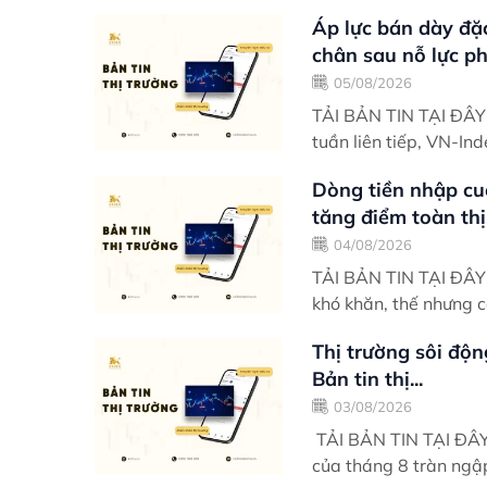
Áp lực bán dày đặ
chân sau nỗ lực phụ
05/08/2026
TẢI BẢN TIN TẠI ĐÂY Điểm nhấn giao dịch Trải qua hai phiên phục hồi đ
tuần liên tiếp, VN-Ind
Dòng tiền nhập cu
tăng điểm toàn thị.
04/08/2026
TẢI BẢN TIN TẠI ĐÂY Điểm nhấn giao dịch Khởi động phiên sáng có đôi ph
khó khăn, thế nhưng c
Thị trường sôi độn
Bản tin thị...
03/08/2026
TẢI BẢN TIN TẠI ĐÂY Điểm nhấn giao dịch Ngày giao dịch thứ 2 đầu t
của tháng 8 tràn ngậ