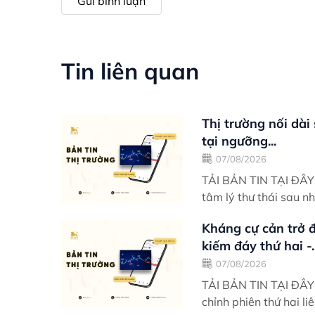
Gửi bình luận
Tin liên quan
Thị trường nối dài
tại ngưỡng...
07/08/2026
TẢI BẢN TIN TẠI ĐÂY Điểm nhấn giao dịch VN-Index khởi động tuần mới v
tâm lý thư thái sau n
Kháng cự cản trở đ
kiếm đáy thứ hai -..
07/08/2026
TẢI BẢN TIN TẠI ĐÂY Điểm nhấn giao dịch VN-Index rơi vào trạng thái đi
chỉnh phiên thứ hai li