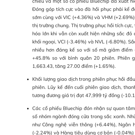
chiều và một số cổ phiếu Bluechip đã xuất h
Đóng góp tích cực vào đà hồi phục phải kể đ
sớm cùng với VIC (+4.36%) và VHM (+2.69%) t
thị trường chung. Thị trường phục hồi tích cực
hóa lớn khi vẫn còn xuất hiện những sắc đỏ 
khối ngoại, VCI (-3.46%) và NVL (-6.80%). Sắ
nhiều hơn đáng kể so với số mã giảm điểm 
+45.8% so với bình quân 20 phiên. Phiên 
1,663.43, tăng 27.00 điểm (+1.65%).
Khối lượng giao dịch trong phiên phục hồi đầ
phiên. Lũy kế đến cuối phiên giao dịch, tha
tương đương giá trị đạt 47,999 tỷ đồng (-10.
Các cổ phiếu Bluechip đón nhận sự quan tâm 
số nhóm ngành đóng cửa trong sắc xanh. Nhữn
như Công nghệ viễn thông (+6.44%), Ngân hàn
(-2.24%) và Hàng tiêu dùng cơ bản (-0.04%) 