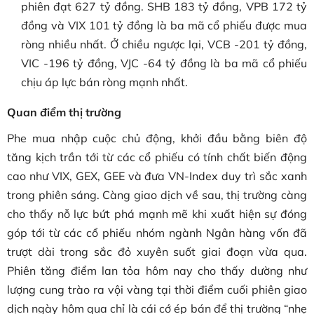
phiên đạt 627 tỷ đồng. SHB 183 tỷ đồng, VPB 172 tỷ
đồng và VIX 101 tỷ đồng là ba mã cổ phiếu được mua
ròng nhiều nhất. Ở chiều ngược lại, VCB -201 tỷ đồng,
VIC -196 tỷ đồng, VJC -64 tỷ đồng là ba mã cổ phiếu
chịu áp lực bán ròng mạnh nhất.
Quan điểm thị trường
Phe mua nhập cuộc chủ động, khởi đầu bằng biên độ
tăng kịch trần tới từ các cổ phiếu có tính chất biến động
cao như VIX, GEX, GEE và đưa VN-Index duy trì sắc xanh
trong phiên sáng. Càng giao dịch về sau, thị trường càng
cho thấy nỗ lực bứt phá mạnh mẽ khi xuất hiện sự đóng
góp tới từ các cổ phiếu nhóm ngành Ngân hàng vốn đã
trượt dài trong sắc đỏ xuyên suốt giai đoạn vừa qua.
Phiên tăng điểm lan tỏa hôm nay cho thấy dường như
lượng cung trào ra vội vàng tại thời điểm cuối phiên giao
dịch ngày hôm qua chỉ là cái cớ ép bán để thị trường “nhẹ