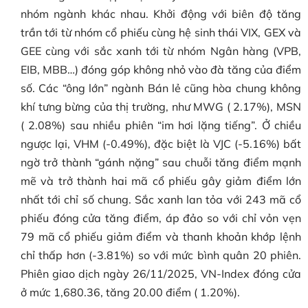
nhóm ngành khác nhau. Khởi động với biên độ tăng
trần tới từ nhóm cổ phiếu cùng hệ sinh thái VIX, GEX và
GEE cùng với sắc xanh tới từ nhóm Ngân hàng (VPB,
EIB, MBB…) đóng góp không nhỏ vào đà tăng của điểm
số. Các “ông lớn” ngành Bán lẻ cũng hòa chung không
khí tưng bừng của thị trường, như MWG ( 2.17%), MSN
( 2.08%) sau nhiều phiên “im hơi lặng tiếng”. Ở chiều
ngược lại, VHM (-0.49%), đặc biệt là VJC (-5.16%) bất
ngờ trở thành “gánh nặng” sau chuỗi tăng điểm mạnh
mẽ và trở thành hai mã cổ phiếu gây giảm điểm lớn
nhất tới chỉ số chung. Sắc xanh lan tỏa với 243 mã cổ
phiếu đóng cửa tăng điểm, áp đảo so với chỉ vỏn vẹn
79 mã cổ phiếu giảm điểm và thanh khoản khớp lệnh
chỉ thấp hơn (-3.81%) so với mức bình quân 20 phiên.
Phiên giao dịch ngày 26/11/2025, VN-Index đóng cửa
ở mức 1,680.36, tăng 20.00 điểm ( 1.20%).