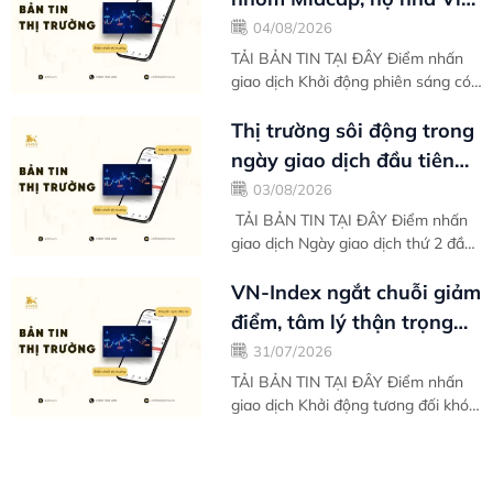
gồng gánh biên độ tăng
04/08/2026
điểm toàn thị...
TẢI BẢN TIN TẠI ĐÂY Điểm nhấn
giao dịch Khởi động phiên sáng có
đôi phần khó khăn, thế nhưng càng
giao dịch về sau VN-Index càng
Thị trường sôi động trong
cho thấy...
ngày giao dịch đầu tiên
của tháng mới - Bản tin
03/08/2026
thị...
TẢI BẢN TIN TẠI ĐÂY Điểm nhấn
giao dịch Ngày giao dịch thứ 2 đầu
tuần của tháng 8 tràn ngập trong
sắc xanh giúp VN-Index chinh phục
VN-Index ngắt chuỗi giảm
hoàn...
điểm, tâm lý thận trọng
khiến kết tuần chưa trọn
31/07/2026
vẹn -...
TẢI BẢN TIN TẠI ĐÂY Điểm nhấn
giao dịch Khởi động tương đối khó
khăn vào ngày giao dịch đầu tiên
trong tuần, thị trường nhanh chóng
ổn...