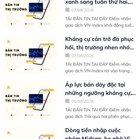
xanh sang tuần thứ hai,
cung cầu giằng co tại
07/08/2026
ngưỡng...
TẢI BẢN TIN TẠI ĐÂY Điểm nhấn
giao dịch VN-Index khởi động tuần
mới với tâm lý thư thái sau nhịp
phục hồi mạnh mẽ kể từ vùng đáy
Kháng cự cản trở đà phục
ngắn hạn...
hồi, thị trường nhen nhóm
ý định tìm kiếm đáy thứ
07/08/2026
hai -...
TẢI BẢN TIN TẠI ĐÂY Điểm nhấn
giao dịch VN-Index rơi vào trạng
thái điều chỉnh phiên thứ hai liên
tiếp khi thị trường đánh mất xung
Áp lực bán dày đặc tại
lực...
những ngưỡng kháng cự,
VN-Index nghỉ chân sau
05/08/2026
nỗ lực phục...
TẢI BẢN TIN TẠI ĐÂY Điểm nhấn
giao dịch Trải qua hai phiên phục
hồi đầu tuần liên tiếp, VN-Index
tạm nghỉ chân khi áp lực chốt lời
Dòng tiền nhập cuộc
có...
nhóm Midcap, họ nhà Vin