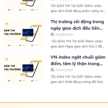
điểm toàn thị...
TẢI BẢN TIN TẠI ĐÂY Điểm nhấn
giao dịch Khởi động phiên sáng có
đôi phần khó khăn, thế nhưng càng
giao dịch về sau VN-Index càng
Thị trường sôi động trong
cho thấy...
ngày giao dịch đầu tiên
của tháng mới - Bản tin
03/08/2026
thị...
TẢI BẢN TIN TẠI ĐÂY Điểm nhấn
giao dịch Ngày giao dịch thứ 2 đầu
tuần của tháng 8 tràn ngập trong
sắc xanh giúp VN-Index chinh phục
VN-Index ngắt chuỗi giảm
hoàn...
điểm, tâm lý thận trọng
khiến kết tuần chưa trọn
31/07/2026
vẹn -...
TẢI BẢN TIN TẠI ĐÂY Điểm nhấn
giao dịch Khởi động tương đối khó
khăn vào ngày giao dịch đầu tiên
trong tuần, thị trường nhanh chóng
ổn...