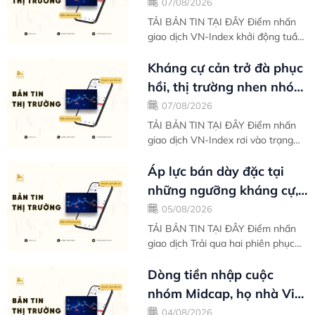
cung cầu giằng co tại
07/08/2026
ngưỡng...
TẢI BẢN TIN TẠI ĐÂY Điểm nhấn
giao dịch VN-Index khởi động tuần
mới với tâm lý thư thái sau nhịp
phục hồi mạnh mẽ kể từ vùng đáy
Kháng cự cản trở đà phục
ngắn hạn...
hồi, thị trường nhen nhóm
ý định tìm kiếm đáy thứ
07/08/2026
hai -...
TẢI BẢN TIN TẠI ĐÂY Điểm nhấn
giao dịch VN-Index rơi vào trạng
thái điều chỉnh phiên thứ hai liên
tiếp khi thị trường đánh mất xung
Áp lực bán dày đặc tại
lực...
những ngưỡng kháng cự,
VN-Index nghỉ chân sau
05/08/2026
nỗ lực phục...
TẢI BẢN TIN TẠI ĐÂY Điểm nhấn
giao dịch Trải qua hai phiên phục
hồi đầu tuần liên tiếp, VN-Index
tạm nghỉ chân khi áp lực chốt lời
Dòng tiền nhập cuộc
có...
nhóm Midcap, họ nhà Vin
gồng gánh biên độ tăng
04/08/2026