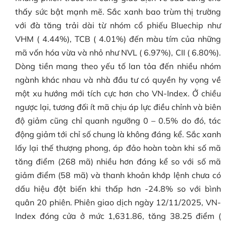
thấy sức bật mạnh mẽ. Sắc xanh bao trùm thị trường
với đà tăng trải dài từ nhóm cổ phiếu Bluechip như
VHM ( 4.44%), TCB ( 4.01%) đến màu tím của những
mã vốn hóa vừa và nhỏ như NVL ( 6.97%), CII ( 6.80%).
Dòng tiền mang theo yếu tố lan tỏa đến nhiều nhóm
ngành khác nhau và nhà đầu tư có quyền hy vọng về
một xu hướng mới tích cực hơn cho VN-Index. Ở chiều
ngược lại, tương đối ít mã chịu áp lực điều chỉnh và biên
độ giảm cũng chỉ quanh ngưỡng 0 – 0.5% do đó, tác
động giảm tới chỉ số chung là không đáng kể. Sắc xanh
lấy lại thế thượng phong, áp đảo hoàn toàn khi số mã
tăng điểm (268 mã) nhiều hơn đáng kể so với số mã
giảm điểm (58 mã) và thanh khoản khớp lệnh chưa có
dấu hiệu đột biến khi thấp hơn -24.8% so với bình
quân 20 phiên. Phiên giao dịch ngày 12/11/2025, VN-
Index đóng cửa ở mức 1,631.86, tăng 38.25 điểm (