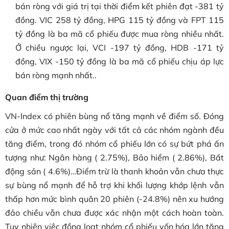
bán ròng với giá trị tại thời điểm kết phiên đạt -381 tỷ
đồng. VIC 258 tỷ đồng, HPG 115 tỷ đồng và FPT 115
tỷ đồng là ba mã cổ phiếu được mua ròng nhiều nhất.
Ở chiều ngược lại, VCI -197 tỷ đồng, HDB -171 tỷ
đồng, VIX -150 tỷ đồng là ba mã cổ phiếu chịu áp lực
bán ròng mạnh nhất..
Quan điểm thị trường
VN-Index có phiên bùng nổ tăng mạnh về điểm số. Đóng
cửa ở mức cao nhất ngày với tất cả các nhóm ngành đều
tăng điểm, trong đó nhóm cổ phiếu lớn có sự bứt phá ấn
tượng như: Ngân hàng ( 2.75%), Bảo hiểm ( 2.86%), Bất
động sản ( 4.6%)…Điểm trừ là thanh khoản vẫn chưa thực
sự bùng nổ mạnh để hỗ trợ khi khối lượng khớp lệnh vẫn
thấp hơn mức bình quân 20 phiên (-24.8%) nên xu hướng
đảo chiều vẫn chưa được xác nhận một cách hoàn toàn.
Tuy nhiên việc đồng loạt nhóm cổ phiếu vốn hóa lớn tăng