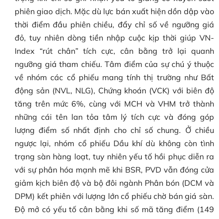
phiên giao dịch. Mặc dù lực bán xuất hiện dồn dập vào
thời điểm đầu phiên chiều, đẩy chỉ số về ngưỡng giá
đỏ, tuy nhiên dòng tiền nhập cuộc kịp thời giúp VN-
Index “rút chân” tích cực, cân bằng trở lại quanh
ngưỡng giá tham chiếu. Tâm điểm của sự chú ý thuộc
về nhóm các cổ phiếu mang tính thị trường như Bất
động sản (NVL, NLG), Chứng khoán (VCK) với biên độ
tăng trên mức 6%, cùng với MCH và VHM trở thành
những cái tên lan tỏa tâm lý tích cực và đóng góp
lượng điểm số nhất định cho chỉ số chung. Ở chiều
ngược lại, nhóm cổ phiếu Dầu khí dù không còn tình
trạng sàn hàng loạt, tuy nhiên yếu tố hồi phục diễn ra
với sự phân hóa mạnh mẽ khi BSR, PVD vẫn đóng cửa
giảm kịch biên độ và bộ đôi ngành Phân bón (DCM và
DPM) kết phiên với lượng lớn cổ phiếu chờ bán giá sàn.
Độ mở có yếu tố cân bằng khi số mã tăng điểm (149