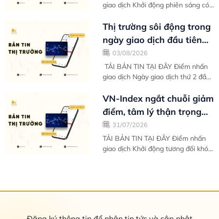
giao dịch Khởi động phiên sáng có
đôi phần khó khăn, thế nhưng càng
giao dịch về sau VN-Index càng
Thị trường sôi động trong
cho thấy...
ngày giao dịch đầu tiên
của tháng mới - Bản tin
03/08/2026
thị...
TẢI BẢN TIN TẠI ĐÂY Điểm nhấn
giao dịch Ngày giao dịch thứ 2 đầu
tuần của tháng 8 tràn ngập trong
sắc xanh giúp VN-Index chinh phục
VN-Index ngắt chuỗi giảm
hoàn...
điểm, tâm lý thận trọng
khiến kết tuần chưa trọn
31/07/2026
vẹn -...
TẢI BẢN TIN TẠI ĐÂY Điểm nhấn
giao dịch Khởi động tương đối khó
khăn vào ngày giao dịch đầu tiên
trong tuần, thị trường nhanh chóng
ổn...
Đăng ký thông tin để nhận tin tức và cập nhật