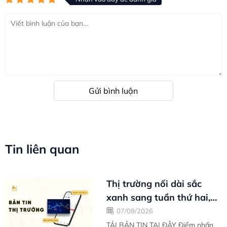
Gửi bình luận
Tin liên quan
Thị trường nối dài sắc
xanh sang tuần thứ hai,
cung cầu giằng co tại
07/08/2026
ngưỡng...
TẢI BẢN TIN TẠI ĐÂY Điểm nhấn