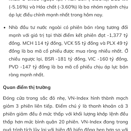
(-5.16%) và Hóa chất (-3.60%) là ba nhóm ngành chịu
áp lực điều chỉnh mạnh nhất trong hôm nay.
Nhà đầu tư nước ngoài có phiên bán ròng tương đối
mạnh với giá trị tại thời điểm kết phiên đạt -1,377 tỷ
đồng. MCH 114 tỷ đồng, VCK 55 tỷ đồng và PLX 49 tỷ
đồng là ba mã cổ phiếu được mua ròng nhiều nhất. Ở
chiều ngược lại, BSR -181 tỷ đồng, VIC -160 tỷ đồng,
PVD -147 tỷ đồng là ba mã cổ phiếu chịu áp lực bán
ròng mạnh nhất.
Quan điểm thị trường
Đóng cửa trong sắc đỏ nhẹ, VN-Index hình thành mạch
giảm 3 phiên liên tiếp. Điểm chú ý là thanh khoản cả 3
phiên giảm đều ở mức thấp với khối lượng khớp lệnh đều
thấp hơn mức bình quân 20 phiên. VN-Index đang trong
quá trình tích lũy lại với biên độ biến động hẹp hơn so với