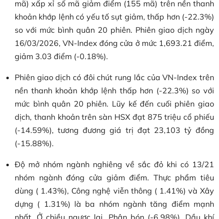
mã) xấp xỉ số mã giảm điểm (155 mã) trên nền thanh
khoản khớp lệnh có yếu tố sụt giảm, thấp hơn (-22.3%)
so với mức bình quân 20 phiên. Phiên giao dịch ngày
16/03/2026, VN-Index đóng cửa ở mức 1,693.21 điểm,
giảm 3.03 điểm (-0.18%).
Phiên giao dịch có đôi chút rung lắc của VN-Index trên
nền thanh khoản khớp lệnh thấp hơn (-22.3%) so với
mức bình quân 20 phiên. Lũy kế đến cuối phiên giao
dịch, thanh khoản trên sàn HSX đạt 875 triệu cổ phiếu
(-14.59%), tương đương giá trị đạt 23,103 tỷ đồng
(-15.88%).
Độ mở nhóm ngành nghiêng về sắc đỏ khi có 13/21
nhóm ngành đóng cửa giảm điểm. Thực phẩm tiêu
dùng ( 1.43%), Công nghệ viễn thông ( 1.41%) và Xây
dựng ( 1.31%) là ba nhóm ngành tăng điểm mạnh
nhất. Ở chiều ngược lại, Phân bón (-6.98%), Dầu khí