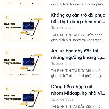
giao dịch VN-Index khởi động tuần
mới với tâm lý thư thái sau nhịp
phục hồi mạnh mẽ kể từ vùng đáy
Kháng cự cản trở đà phục
ngắn hạn...
hồi, thị trường nhen nhóm
ý định tìm kiếm đáy thứ
07/08/2026
hai -...
TẢI BẢN TIN TẠI ĐÂY Điểm nhấn
giao dịch VN-Index rơi vào trạng
thái điều chỉnh phiên thứ hai liên
tiếp khi thị trường đánh mất xung
Áp lực bán dày đặc tại
lực...
những ngưỡng kháng cự,
VN-Index nghỉ chân sau
05/08/2026
nỗ lực phục...
TẢI BẢN TIN TẠI ĐÂY Điểm nhấn
giao dịch Trải qua hai phiên phục
hồi đầu tuần liên tiếp, VN-Index
tạm nghỉ chân khi áp lực chốt lời
Dòng tiền nhập cuộc
có...
nhóm Midcap, họ nhà Vin
gồng gánh biên độ tăng
04/08/2026
điểm toàn thị...
TẢI BẢN TIN TẠI ĐÂY Điểm nhấn