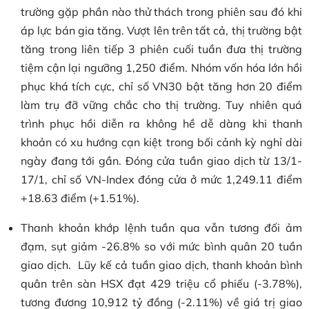
trường gặp phần nào thử thách trong phiên sau đó khi
áp lực bán gia tăng. Vượt lên trên tất cả, thị trường bật
tăng trong liên tiếp 3 phiên cuối tuần đưa thị trường
tiệm cận lại ngưỡng 1,250 điểm. Nhóm vốn hóa lớn hồi
phục khá tích cực, chỉ số VN30 bật tăng hơn 20 điểm
làm trụ đỡ vững chắc cho thị trường. Tuy nhiên quá
trình phục hồi diễn ra không hề dễ dàng khi thanh
khoản có xu hướng cạn kiệt trong bối cảnh kỳ nghỉ dài
ngày đang tới gần. Đóng cửa tuần giao dịch từ 13/1-
17/1, chỉ số VN-Index đóng cửa ở mức 1,249.11 điểm
+18.63 điểm (+1.51%).
Thanh khoản khớp lệnh tuần qua vẫn tương đối ảm
đạm, sụt giảm -26.8% so với mức bình quân 20 tuần
giao dịch. Lũy kế cả tuần giao dịch, thanh khoản bình
quân trên sàn HSX đạt 429 triệu cổ phiếu (-3.78%),
tương đương 10,912 tỷ đồng (-2.11%) về giá trị giao