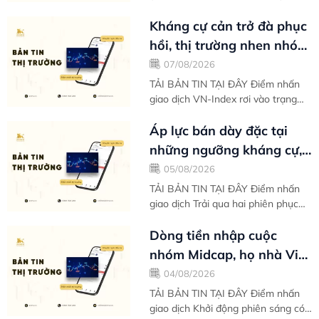
mới với tâm lý thư thái sau nhịp
phục hồi mạnh mẽ kể từ vùng đáy
Kháng cự cản trở đà phục
ngắn hạn...
hồi, thị trường nhen nhóm
ý định tìm kiếm đáy thứ
07/08/2026
hai -...
TẢI BẢN TIN TẠI ĐÂY Điểm nhấn
giao dịch VN-Index rơi vào trạng
thái điều chỉnh phiên thứ hai liên
tiếp khi thị trường đánh mất xung
Áp lực bán dày đặc tại
lực...
những ngưỡng kháng cự,
VN-Index nghỉ chân sau
05/08/2026
nỗ lực phục...
TẢI BẢN TIN TẠI ĐÂY Điểm nhấn
giao dịch Trải qua hai phiên phục
hồi đầu tuần liên tiếp, VN-Index
tạm nghỉ chân khi áp lực chốt lời
Dòng tiền nhập cuộc
có...
nhóm Midcap, họ nhà Vin
gồng gánh biên độ tăng
04/08/2026
điểm toàn thị...
TẢI BẢN TIN TẠI ĐÂY Điểm nhấn
giao dịch Khởi động phiên sáng có