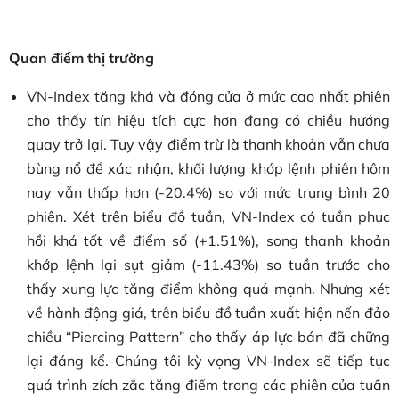
Quan điểm thị trường
VN-Index tăng khá và đóng cửa ở mức cao nhất phiên
cho thấy tín hiệu tích cực hơn đang có chiều hướng
quay trở lại. Tuy vậy điểm trừ là thanh khoản vẫn chưa
bùng nổ để xác nhận, khối lượng khớp lệnh phiên hôm
nay vẫn thấp hơn (-20.4%) so với mức trung bình 20
phiên. Xét trên biểu đồ tuần, VN-Index có tuần phục
hồi khá tốt về điểm số (+1.51%), song thanh khoản
khớp lệnh lại sụt giảm (-11.43%) so tuần trước cho
thấy xung lực tăng điểm không quá mạnh. Nhưng xét
về hành động giá, trên biểu đồ tuần xuất hiện nến đảo
chiều “Piercing Pattern” cho thấy áp lực bán đã chững
lại đáng kể. Chúng tôi kỳ vọng VN-Index sẽ tiếp tục
quá trình zích zắc tăng điểm trong các phiên của tuần