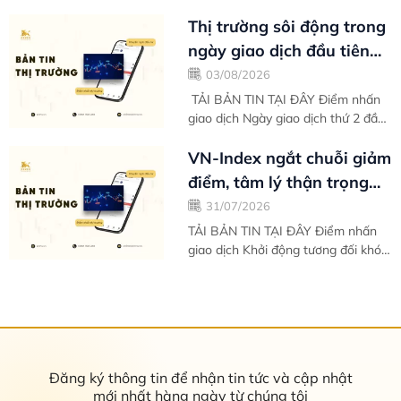
đôi phần khó khăn, thế nhưng càng
giao dịch về sau VN-Index càng
Thị trường sôi động trong
cho thấy...
ngày giao dịch đầu tiên
của tháng mới - Bản tin
03/08/2026
thị...
TẢI BẢN TIN TẠI ĐÂY Điểm nhấn
giao dịch Ngày giao dịch thứ 2 đầu
tuần của tháng 8 tràn ngập trong
sắc xanh giúp VN-Index chinh phục
VN-Index ngắt chuỗi giảm
hoàn...
điểm, tâm lý thận trọng
khiến kết tuần chưa trọn
31/07/2026
vẹn -...
TẢI BẢN TIN TẠI ĐÂY Điểm nhấn
giao dịch Khởi động tương đối khó
khăn vào ngày giao dịch đầu tiên
trong tuần, thị trường nhanh chóng
ổn...
Đăng ký thông tin để nhận tin tức và cập nhật
mới nhất hàng ngày từ chúng tôi