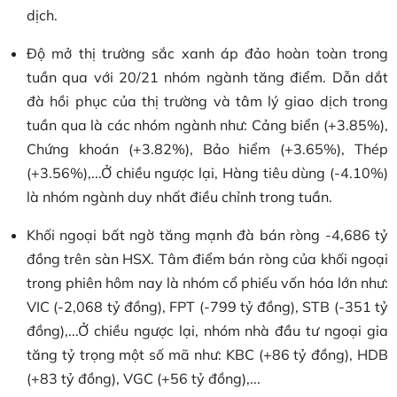
dịch.
Độ mở thị trường sắc xanh áp đảo hoàn toàn trong
tuần qua với 20/21 nhóm ngành tăng điểm. Dẫn dắt
đà hồi phục của thị trường và tâm lý giao dịch trong
tuần qua là các nhóm ngành như: Cảng biển (+3.85%),
Chứng khoán (+3.82%), Bảo hiểm (+3.65%), Thép
(+3.56%),...Ở chiều ngược lại, Hàng tiêu dùng (-4.10%)
là nhóm ngành duy nhất điều chỉnh trong tuần.
Khối ngoại bất ngờ tăng mạnh đà bán ròng -4,686 tỷ
đồng trên sàn HSX. Tâm điểm bán ròng của khối ngoại
trong phiên hôm nay là nhóm cổ phiếu vốn hóa lớn như:
VIC (-2,068 tỷ đồng), FPT (-799 tỷ đồng), STB (-351 tỷ
đồng),...Ở chiều ngược lại, nhóm nhà đầu tư ngoại gia
tăng tỷ trọng một số mã như: KBC (+86 tỷ đồng), HDB
(+83 tỷ đồng), VGC (+56 tỷ đồng),...