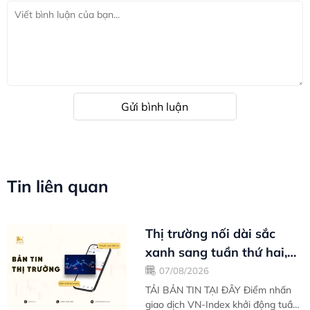
Gửi bình luận
Tin liên quan
Thị trường nối dài sắc
xanh sang tuần thứ hai,
cung cầu giằng co tại
07/08/2026
ngưỡng...
TẢI BẢN TIN TẠI ĐÂY Điểm nhấn
giao dịch VN-Index khởi động tuần