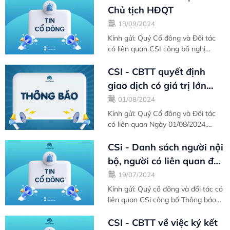
Chủ tịch HĐQT
18/09/2024
Kính gửi: Quý Cổ đông và Đối tác
có liên quan CSI công bố nghị
quyết HĐQT về việc tiếp tục bổ...
CSI - CBTT quyết định
giao dịch có giá trị lớn
trên 15% Tổng tài sản
01/08/2024
Kính gửi: Quý Cổ đông và Đối tác
có liên quan Ngày 01/08/2024,
Công ty Cổ phần Chứng...
CSi - Danh sách người nội
bộ, người có liên quan đến
người nội bộ
19/07/2024
Kính gửi: Quý cổ đông và đối tác có
liên quan CSi công bố Thông báo
thay đổi...
CSI - CBTT về việc ký kết