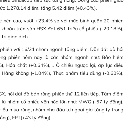
mức 1,278.14 điểm, tăng 5.42 điểm (+0.43%).
ức nền cao, vượt +23.4% so với mức bình quân 20 phiên
nh khoản trên sàn HSX đạt 651 triệu cổ phiếu (-20.18%),
rị giao dịch.
 phiên với 16/21 nhóm ngành tăng điểm. Dẫn dắt đà hồi
trong phiên hôm nay là các nhóm ngành như: Bảo hiểm
 Hóa chất (+0.64%),... Ở chiều ngược lại, áp lực điều
 Hàng không (-1.04%), Thực phẩm tiêu dùng (-0.60%),
X, nối dài đà bán ròng phiên thứ 12 liên tiếp. Tâm điểm
 là nhóm cổ phiếu vốn hóa lớn như: MWG (-67 tỷ đồng),
chiều mua ròng, nhóm nhà đầu tư ngoại gia tăng tỷ trọng
ng), FPT(+43 tỷ đồng),...