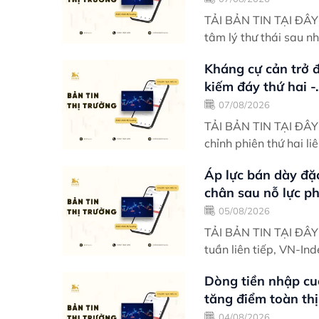
TẢI BẢN TIN TẠI ĐÂY Điểm nhấn giao dịch VN-Index khởi động tuần mới v
tâm lý thư thái sau n
Kháng cự cản trở đ
kiếm đáy thứ hai -..
07/08/2026
TẢI BẢN TIN TẠI ĐÂY Điểm nhấn giao dịch VN-Index rơi vào trạng thái đi
chỉnh phiên thứ hai li
Áp lực bán dày đặ
chân sau nỗ lực phụ
05/08/2026
TẢI BẢN TIN TẠI ĐÂY Điểm nhấn giao dịch Trải qua hai phiên phục hồi đ
tuần liên tiếp, VN-Ind
Dòng tiền nhập cu
tăng điểm toàn thị.
04/08/2026