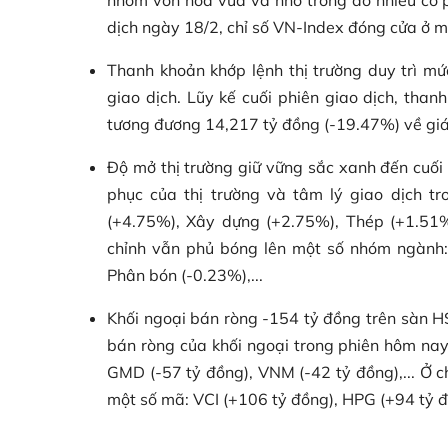
dịch ngày 18/2, chỉ số VN-Index đóng cửa ở 
Thanh khoản khớp lệnh thị trường duy trì m
giao dịch. Lũy kế cuối phiên giao dịch, tha
tương đương 14,217 tỷ đồng (-19.47%) về giá t
Độ mở thị trường giữ vững sắc xanh đến cuối
phục của thị trường và tâm lý giao dịch 
(+4.75%), Xây dựng (+2.75%), Thép (+1.51%),
chỉnh vẫn phủ bóng lên một số nhóm ngành:
Phân bón (-0.23%),...
Khối ngoại bán ròng -154 tỷ đồng trên sàn HS
bán ròng của khối ngoại trong phiên hôm nay
GMD (-57 tỷ đồng), VNM (-42 tỷ đồng),... Ở 
một số mã: VCI (+106 tỷ đồng), HPG (+94 tỷ đồ