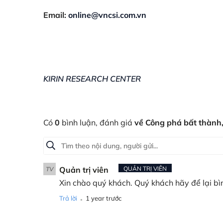
Email:
online@vncsi.com.vn
KIRIN RESEARCH CENTER
Có
0
bình luận, đánh giá
về Công phá bất thành,
Quản trị viên
QUẢN TRỊ VIÊN
TV
Xin chào quý khách. Quý khách hãy để lại bì
.
Trả lời
1 year trước