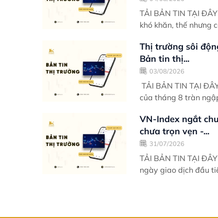
TẢI BẢN TIN TẠI ĐÂY Điểm nhấn giao dịch Khởi động phiên sáng có đôi ph
khó khăn, thế nhưng c
Thị trường sôi độn
Bản tin thị...
03/08/2026
TẢI BẢN TIN TẠI ĐÂY Điểm nhấn giao dịch Ngày giao dịch thứ 2 đầu t
của tháng 8 tràn ngậ
VN-Index ngắt chuỗ
chưa trọn vẹn -...
31/07/2026
TẢI BẢN TIN TẠI ĐÂY Điểm nhấn giao dịch Khởi động tương đối khó khăn v
ngày giao dịch đầu ti