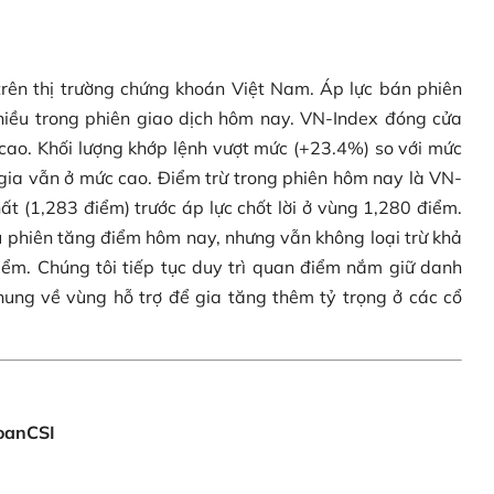
trên thị trường chứng khoán Việt Nam. Áp lực bán phiên
iều trong phiên giao dịch hôm nay. VN-Index đóng cửa
 cao. Khối lượng khớp lệnh vượt mức (+23.4%) so với mức
 gia vẫn ở mức cao. Điểm trừ trong phiên hôm nay là VN-
ất (1,283 điểm) trước áp lực chốt lời ở vùng 1,280 điểm.
u phiên tăng điểm hôm nay, nhưng vẫn không loại trừ khả
iểm. Chúng tôi tiếp tục duy trì quan điểm nắm giữ danh
hung về vùng hỗ trợ để gia tăng thêm tỷ trọng ở các cổ
oanCSI