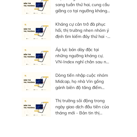
sang tuần thứ hai, cung cầu
giằng co tại ngưỡng kháng
cự - Bản tin thị trường tuần
03/08 - 07/08/20267
Kháng cự cản trở đà phục
hồi, thị trường nhen nhóm ý
định tìm kiếm đáy thứ hai -
Bản tin thị trường ngày
06/08/2026
Áp lực bán dày đặc tại
những ngưỡng kháng cự,
VN-Index nghỉ chân sau nỗ
lực phục hồi - Bản tin thị
trường ngày 05/08/2026
Dòng tiền nhập cuộc nhóm
Midcap, họ nhà Vin gồng
gánh biên độ tăng điểm
toàn thị trường - Bản tin thị
trường ngày 04/08/2026
Thị trường sôi động trong
ngày giao dịch đầu tiên của
tháng mới - Bản tin thị
trường ngày 03/08/2026