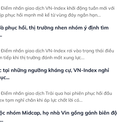
ới
hịp phục hồi mạnh mẽ kể từ vùng đáy ngắn hạn...
à phục hồi, thị trường nhen nhóm ý định tìm
.
ều
ên tiếp khi thị trường đánh mất xung lực...
c tại những ngưỡng kháng cự, VN-Index nghỉ
c...
ầu
ex tạm nghỉ chân khi áp lực chốt lời có...
ộc nhóm Midcap, họ nhà Vin gồng gánh biên độ
..