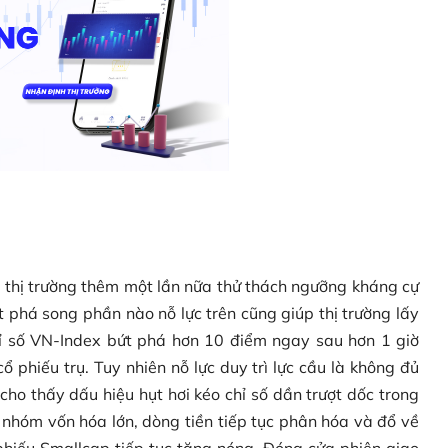
 thị trường thêm một lần nữa thử thách ngưỡng kháng cự
 phá song phần nào nỗ lực trên cũng giúp thị trường lấy
hỉ số VN-Index bứt phá hơn 10 điểm ngay sau hơn 1 giờ
 phiếu trụ. Tuy nhiên nỗ lực duy trì lực cầu là không đủ
 cho thấy dấu hiệu hụt hơi kéo chỉ số dần trượt dốc trong
ở nhóm vốn hóa lớn, dòng tiền tiếp tục phân hóa và đổ về
hiếu Smallcap tiếp tục tăng nóng. Đóng cửa phiên giao