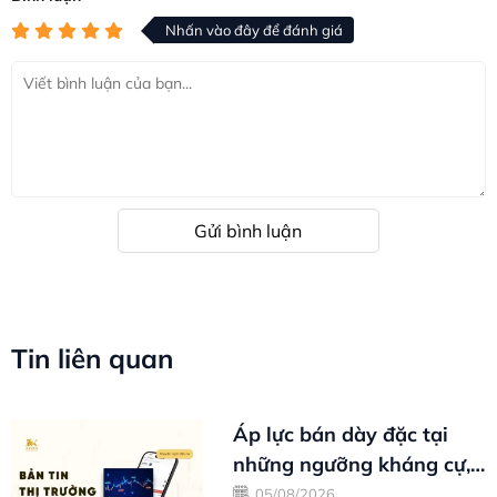
Nhấn vào đây để đánh giá
Gửi bình luận
Tin liên quan
Áp lực bán dày đặc tại
những ngưỡng kháng cự,
VN-Index nghỉ chân sau
05/08/2026