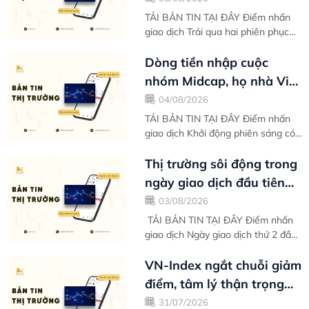
nỗ lực phục...
TẢI BẢN TIN TẠI ĐÂY Điểm nhấn
giao dịch Trải qua hai phiên phục
hồi đầu tuần liên tiếp, VN-Index
tạm nghỉ chân khi áp lực chốt lời
Dòng tiền nhập cuộc
có...
nhóm Midcap, họ nhà Vin
gồng gánh biên độ tăng
04/08/2026
điểm toàn thị...
TẢI BẢN TIN TẠI ĐÂY Điểm nhấn
giao dịch Khởi động phiên sáng có
đôi phần khó khăn, thế nhưng càng
giao dịch về sau VN-Index càng
Thị trường sôi động trong
cho thấy...
ngày giao dịch đầu tiên
của tháng mới - Bản tin
03/08/2026
thị...
TẢI BẢN TIN TẠI ĐÂY Điểm nhấn
giao dịch Ngày giao dịch thứ 2 đầu
tuần của tháng 8 tràn ngập trong
sắc xanh giúp VN-Index chinh phục
VN-Index ngắt chuỗi giảm
hoàn...
điểm, tâm lý thận trọng
khiến kết tuần chưa trọn
31/07/2026