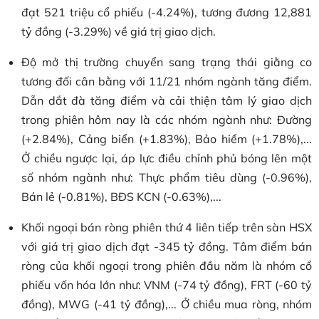
đạt 521 triệu cổ phiếu (-4.24%), tương đương 12,881
tỷ đồng (-3.29%) về giá trị giao dịch.
Độ mở thị trường chuyển sang trạng thái giằng co
tương đối cân bằng với 11/21 nhóm ngành tăng điểm.
Dẫn dắt đà tăng điểm và cải thiện tâm lý giao dịch
trong phiên hôm nay là các nhóm ngành như: Đường
(+2.84%), Cảng biển (+1.83%), Bảo hiểm (+1.78%),...
Ở chiều ngược lại, áp lực điều chỉnh phủ bóng lên một
số nhóm ngành như: Thực phẩm tiêu dùng (-0.96%),
Bán lẻ (-0.81%), BĐS KCN (-0.63%),...
Khối ngoại bán ròng phiên thứ 4 liên tiếp trên sàn HSX
với giá trị giao dịch đạt -345 tỷ đồng. Tâm điểm bán
ròng của khối ngoại trong phiên đầu năm là nhóm cổ
phiếu vốn hóa lớn như: VNM (-74 tỷ đồng), FRT (-60 tỷ
đồng), MWG (-41 tỷ đồng),... Ở chiều mua ròng, nhóm