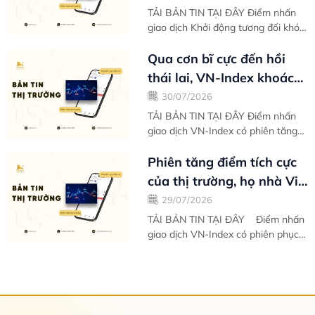
vẹn -...
TẢI BẢN TIN TẠI ĐÂY Điểm nhấn
giao dịch Khởi động tương đối khó
khăn vào ngày giao dịch đầu tiên
trong tuần, thị trường nhanh chóng
Qua cơn bĩ cực đến hồi
ổn...
thái lai, VN-Index khoác
lên mình màu áo mới -
30/07/2026
Bản tin...
TẢI BẢN TIN TẠI ĐÂY Điểm nhấn
giao dịch VN-Index có phiên tăng
tích cực nhất kể từ phiên bùng nổ
hôm 08/04 với sắc xanh trải dài
Phiên tăng điểm tích cực
trên...
của thị trường, họ nhà Vin
gồng gánh biên độ phục
29/07/2026
hồi -...
TẢI BẢN TIN TẠI ĐÂY Điểm nhấn
giao dịch VN-Index có phiên phục
hồi thứ hai liên tiếp với chỉ số nối
dài biên độ tăng điểm. Mặc dù
phân...