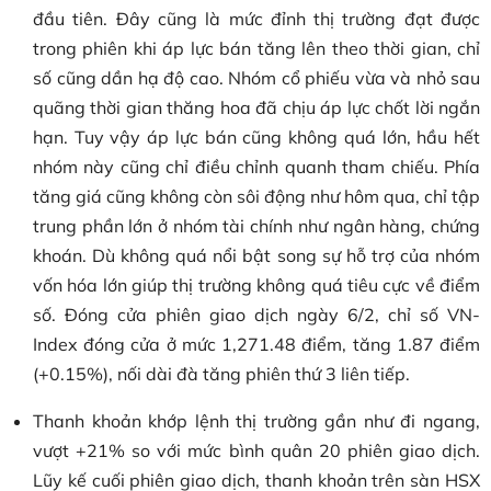
đầu tiên. Đây cũng là mức đỉnh thị trường đạt được
trong phiên khi áp lực bán tăng lên theo thời gian, chỉ
số cũng dần hạ độ cao. Nhóm cổ phiếu vừa và nhỏ sau
quãng thời gian thăng hoa đã chịu áp lực chốt lời ngắn
hạn. Tuy vậy áp lực bán cũng không quá lớn, hầu hết
nhóm này cũng chỉ điều chỉnh quanh tham chiếu. Phía
tăng giá cũng không còn sôi động như hôm qua, chỉ tập
trung phần lớn ở nhóm tài chính như ngân hàng, chứng
khoán. Dù không quá nổi bật song sự hỗ trợ của nhóm
vốn hóa lớn giúp thị trường không quá tiêu cực về điểm
số. Đóng cửa phiên giao dịch ngày 6/2, chỉ số VN-
Index đóng cửa ở mức 1,271.48 điểm, tăng 1.87 điểm
(+0.15%), nối dài đà tăng phiên thứ 3 liên tiếp.
Thanh khoản khớp lệnh thị trường gần như đi ngang,
vượt +21% so với mức bình quân 20 phiên giao dịch.
Lũy kế cuối phiên giao dịch, thanh khoản trên sàn HSX