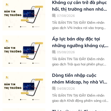
phục hồi mạnh mẽ kể từ vùng đáy
Kháng cự cản trở đà phục
ngắn hạn...
hồi, thị trường nhen nhóm
ý định tìm kiếm đáy thứ
07/08/2026
hai -...
TẢI BẢN TIN TẠI ĐÂY Điểm nhấn
giao dịch VN-Index rơi vào trạng
thái điều chỉnh phiên thứ hai liên
tiếp khi thị trường đánh mất xung
Áp lực bán dày đặc tại
lực...
những ngưỡng kháng cự,
VN-Index nghỉ chân sau
05/08/2026
nỗ lực phục...
TẢI BẢN TIN TẠI ĐÂY Điểm nhấn
giao dịch Trải qua hai phiên phục
hồi đầu tuần liên tiếp, VN-Index
tạm nghỉ chân khi áp lực chốt lời
Dòng tiền nhập cuộc
có...
nhóm Midcap, họ nhà Vin
gồng gánh biên độ tăng
04/08/2026
điểm toàn thị...
TẢI BẢN TIN TẠI ĐÂY Điểm nhấn
giao dịch Khởi động phiên sáng có
đôi phần khó khăn, thế nhưng càng
giao dịch về sau VN-Index càng