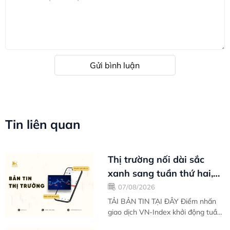
Gửi bình luận
Tin liên quan
Thị trường nối dài sắc
xanh sang tuần thứ hai,
cung cầu giằng co tại
07/08/2026
ngưỡng...
TẢI BẢN TIN TẠI ĐÂY Điểm nhấn
giao dịch VN-Index khởi động tuần
mới với tâm lý thư thái sau nhịp