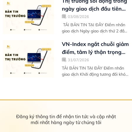
Thị trường sôi động trong
cho thấy...
ngày giao dịch đầu tiên
của tháng mới - Bản tin
03/08/2026
thị...
TẢI BẢN TIN TẠI ĐÂY Điểm nhấn
giao dịch Ngày giao dịch thứ 2 đầu
tuần của tháng 8 tràn ngập trong
sắc xanh giúp VN-Index chinh phục
VN-Index ngắt chuỗi giảm
hoàn...
điểm, tâm lý thận trọng
khiến kết tuần chưa trọn
31/07/2026
vẹn -...
TẢI BẢN TIN TẠI ĐÂY Điểm nhấn
giao dịch Khởi động tương đối khó
khăn vào ngày giao dịch đầu tiên
trong tuần, thị trường nhanh chóng
ổn...
Đăng ký thông tin để nhận tin tức và cập nhật
mới nhất hàng ngày từ chúng tôi