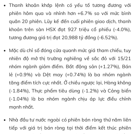
Thanh khoản khớp lệnh có yếu tố tương đương với
phiên hôm qua và nhỉnh hơn +6.7% so với mức bình
quân 20 phiên. Lũy kế đến cuối phiên giao dịch, thanh
khoản trên sàn HSX đạt 927 triệu cổ phiếu (-4.0%),
tương đương giá trị đạt 20,988 tỷ đồng (-6.52%).
Mặc dù chỉ số đóng cửa quanh mức giá tham chiếu, tuy
nhiên độ mở thị trường nghiêng về sắc đỏ với 15/21
nhóm ngành giảm điểm. Bất động sản (+1.27%), Bán
lẻ (+0.9%) và Dệt may (+0.74%) là ba nhóm ngành
tăng điểm tích cực nhất. Ở chiều ngược lại, Hàng không
(-1.84%), Thực phẩm tiêu dùng (-1.2%) và Cảng biển
(-1.04%) là ba nhóm ngành chịu áp lực điều chỉnh
mạnh nhất.
Nhà đầu tư nước ngoài có phiên bán ròng thứ năm liên
tiếp với giá trị bán ròng tại thời điểm kết thúc phiên