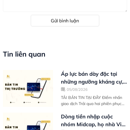
Gửi bình luận
Tin liên quan
Áp lực bán dày đặc tại
những ngưỡng kháng cự,
VN-Index nghỉ chân sau
05/08/2026
nỗ lực phục...
TẢI BẢN TIN TẠI ĐÂY Điểm nhấn
giao dịch Trải qua hai phiên phục
hồi đầu tuần liên tiếp, VN-Index
tạm nghỉ chân khi áp lực chốt lời
Dòng tiền nhập cuộc
có...
nhóm Midcap, họ nhà Vin