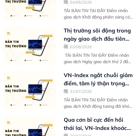
gồng gánh biên độ tăng
04/08/2026
điểm toàn thị...
TẢI BẢN TIN TẠI ĐÂY Điểm nhấn
giao dịch Khởi động phiên sáng có
đôi phần khó khăn, thế nhưng càng
giao dịch về sau VN-Index càng
Thị trường sôi động trong
cho thấy...
ngày giao dịch đầu tiên
của tháng mới - Bản tin
03/08/2026
thị...
TẢI BẢN TIN TẠI ĐÂY Điểm nhấn
giao dịch Ngày giao dịch thứ 2 đầu
tuần của tháng 8 tràn ngập trong
sắc xanh giúp VN-Index chinh phục
VN-Index ngắt chuỗi giảm
hoàn...
điểm, tâm lý thận trọng
khiến kết tuần chưa trọn
31/07/2026
vẹn -...
TẢI BẢN TIN TẠI ĐÂY Điểm nhấn
giao dịch Khởi động tương đối khó
khăn vào ngày giao dịch đầu tiên
trong tuần, thị trường nhanh chóng
Qua cơn bĩ cực đến hồi
ổn...
thái lai, VN-Index khoác
30/07/2026