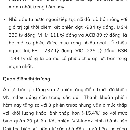
mạnh nhất trong hôm nay.
Nhà đầu tư nước ngoài tiếp tục nối dài đà bán ròng với
giá trị tại thời điểm kết phiên đạt -984 tỷ đồng. MSN
239 tỷ đồng, VHM 111 tỷ đồng và ACB 89 tỷ đồng là
ba mã cổ phiếu được mua ròng nhiều nhất. Ở chiều
ngược lại, FPT -237 tỷ đồng, VIC -226 tỷ đồng, BSR
-144 tỷ đồng là ba mã cổ phiếu chịu áp lực bán ròng
mạnh nhất.
Quan điểm thị trường
Áp lực bán gia tăng sau 2 phiên tăng điểm trước đó khiến
VN-Index đóng cửa trong sắc đỏ. Thanh khoản phiên
hôm nay tăng so với 3 phiên trước nhưng vẫn ở mức thấp
với khối lượng khớp lệnh thấp hơn (-15.4%) so với mức
bình quân 20 phiên. Kết phiên, VN-Index hình thành nến
Doji thể hiện sự lưỡng lự của nhà đầu tư và tiếp tục củng