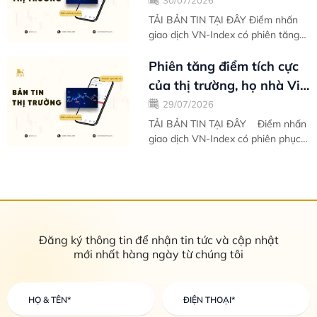
lên mình màu áo mới -
Bản tin...
TẢI BẢN TIN TẠI ĐÂY Điểm nhấn
giao dịch VN-Index có phiên tăng
tích cực nhất kể từ phiên bùng nổ
hôm 08/04 với sắc xanh trải dài
Phiên tăng điểm tích cực
trên...
của thị trường, họ nhà Vin
gồng gánh biên độ phục
29/07/2026
hồi -...
TẢI BẢN TIN TẠI ĐÂY Điểm nhấn
giao dịch VN-Index có phiên phục
hồi thứ hai liên tiếp với chỉ số nối
dài biên độ tăng điểm. Mặc dù
phân...
Đăng ký thông tin để nhận tin tức và cập nhật
mới nhất hàng ngày từ chúng tôi