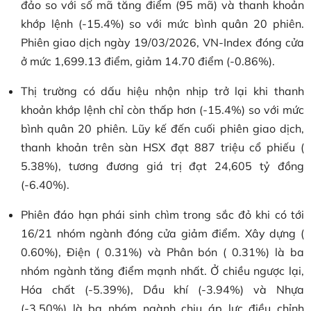
đảo so với số mã tăng điểm (95 mã) và thanh khoản
khớp lệnh (-15.4%) so với mức bình quân 20 phiên.
Phiên giao dịch ngày 19/03/2026, VN-Index đóng cửa
ở mức 1,699.13 điểm, giảm 14.70 điểm (-0.86%).
Thị trường có dấu hiệu nhộn nhịp trở lại khi thanh
khoản khớp lệnh chỉ còn thấp hơn (-15.4%) so với mức
bình quân 20 phiên. Lũy kế đến cuối phiên giao dịch,
thanh khoản trên sàn HSX đạt 887 triệu cổ phiếu (
5.38%), tương đương giá trị đạt 24,605 tỷ đồng
(-6.40%).
Phiên đáo hạn phái sinh chìm trong sắc đỏ khi có tới
16/21 nhóm ngành đóng cửa giảm điểm. Xây dựng (
0.60%), Điện ( 0.31%) và Phân bón ( 0.31%) là ba
nhóm ngành tăng điểm mạnh nhất. Ở chiều ngược lại,
Hóa chất (-5.39%), Dầu khí (-3.94%) và Nhựa
(-3.50%) là ba nhóm ngành chịu áp lực điều chỉnh