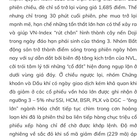
phiên chiều, đè chỉ số trở lại vùng giá 1,685 điểm. Thế
nhưng chỉ trong 30 phút cuối phiên, phe mua trở lại
mạnh mẽ, hạn chế những tổn thất lớn hơn có thể xảy ra
và giúp VN-Index “rút chân” hình thành cây nến Doji
trong ngày đáo hạn phái sinh của tháng 3. Nhóm Bất
động sản trở thành điểm sáng trong phiên ngày hôm
nay với sự dẫn dắt bởi biên độ tăng kịch trần của NVL,
cởi trói tâm lý tới những “cổ đất” hiện đang ngụp lặn ở
dưới vùng giá đáy. Ở chiều ngược lại, nhóm Chứng
khoán và Dầu khí có ngày giao dịch kém khả quan khi
đà giảm ở các cổ phiếu vốn hóa lớn được ghi nhận ở
ngưỡng 3 – 5% như SSI, HCM, BSR, PLX và DGC – “ông
lớn” ngành Hóa chất tiếp tục chìm trong cơn hoảng
loạn khi đã là phiên thứ ba liên tiếp hàng chục triệu cổ
phiếu xếp hàng chỉ để chờ được khớp lệnh. Độ mở
nghiêng về sắc đỏ khi số mã giảm điểm (229 mã) áp