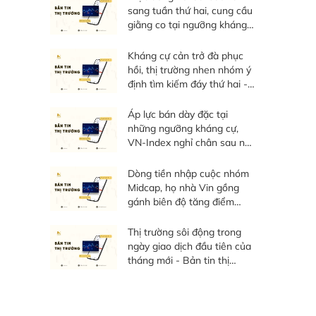
sang tuần thứ hai, cung cầu
giằng co tại ngưỡng kháng
cự - Bản tin thị trường tuần
03/08 - 07/08/20267
Kháng cự cản trở đà phục
hồi, thị trường nhen nhóm ý
định tìm kiếm đáy thứ hai -
Bản tin thị trường ngày
06/08/2026
Áp lực bán dày đặc tại
những ngưỡng kháng cự,
VN-Index nghỉ chân sau nỗ
lực phục hồi - Bản tin thị
trường ngày 05/08/2026
Dòng tiền nhập cuộc nhóm
Midcap, họ nhà Vin gồng
gánh biên độ tăng điểm
toàn thị trường - Bản tin thị
trường ngày 04/08/2026
Thị trường sôi động trong
ngày giao dịch đầu tiên của
tháng mới - Bản tin thị
trường ngày 03/08/2026