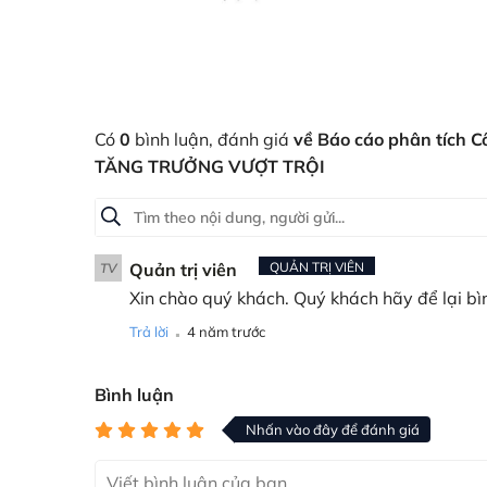
Có
0
bình luận, đánh giá
về Báo cáo phân tích 
TĂNG TRƯỞNG VƯỢT TRỘI
Quản trị viên
QUẢN TRỊ VIÊN
TV
Xin chào quý khách. Quý khách hãy để lại bì
.
Trả lời
4 năm trước
Bình luận
Nhấn vào đây để đánh giá