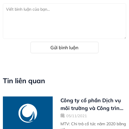
Gửi bình luận
Tin liên quan
Công ty cổ phần Dịch vụ
môi trường và Công trình
đô thị Vũng Tàu
05/11/2021
MTV: Chi trả cổ tức năm 2020 bằng