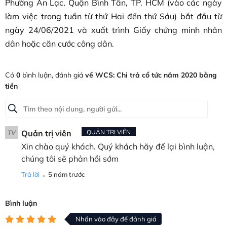
Phường An Lạc, Quận Bình Tân, TP. HCM (vào các ngày
làm việc trong tuần từ thứ Hai đến thứ Sáu) bắt đầu từ
ngày 24/06/2021 và xuất trình Giấy chứng minh nhân
dân hoặc căn cước công dân.
Có
0
bình luận, đánh giá
về WCS: Chi trả cổ tức năm 2020 bằng
tiền
Quản trị viên
QUẢN TRỊ VIÊN
TV
Xin chào quý khách. Quý khách hãy để lại bình luận,
chúng tôi sẽ phản hồi sớm
.
Trả lời
5 năm trước
Bình luận
Nhấn vào đây để đánh giá