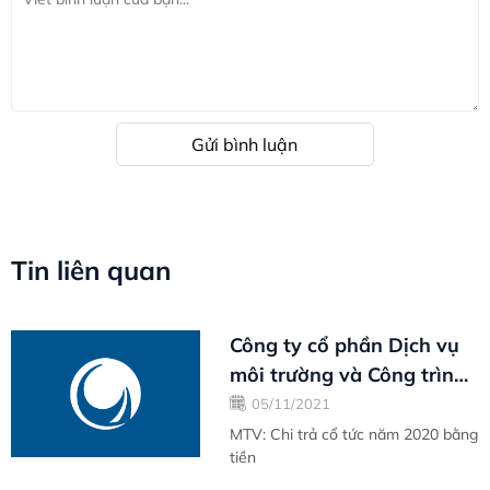
Gửi bình luận
Tin liên quan
Công ty cổ phần Dịch vụ
môi trường và Công trình
đô thị Vũng Tàu
05/11/2021
MTV: Chi trả cổ tức năm 2020 bằng
tiền