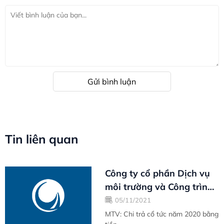
Gửi bình luận
Tin liên quan
Công ty cổ phần Dịch vụ
môi trường và Công trình
đô thị Vũng Tàu
05/11/2021
MTV: Chi trả cổ tức năm 2020 bằng