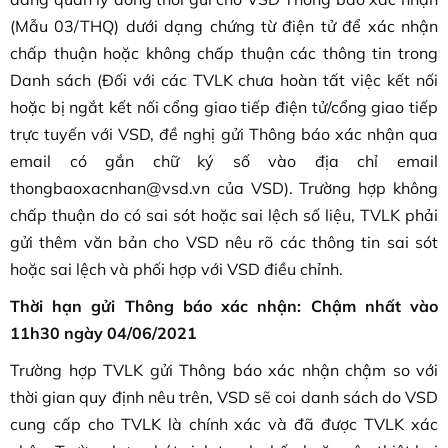
(Mẫu 03/THQ) dưới dạng chứng từ điện tử để xác nhận
chấp thuận hoặc không chấp thuận các thông tin trong
Danh sách (Đối với các TVLK chưa hoàn tất việc kết nối
hoặc bị ngắt kết nối cổng giao tiếp điện tử/cổng giao tiếp
trực tuyến với VSD, đề nghị gửi Thông báo xác nhận qua
email có gắn chữ ký số vào địa chỉ email
thongbaoxacnhan@vsd.vn của VSD). Trường hợp không
chấp thuận do có sai sót hoặc sai lệch số liệu, TVLK phải
gửi thêm văn bản cho VSD nêu rõ các thông tin sai sót
hoặc sai lệch và phối hợp với VSD điều chỉnh.
Thời hạn gửi Thông báo xác nhận: Chậm nhất vào
11h30 ngày 04/06/2021
Trường hợp TVLK gửi Thông báo xác nhận chậm so với
thời gian quy định nêu trên, VSD sẽ coi danh sách do VSD
cung cấp cho TVLK là chính xác và đã được TVLK xác