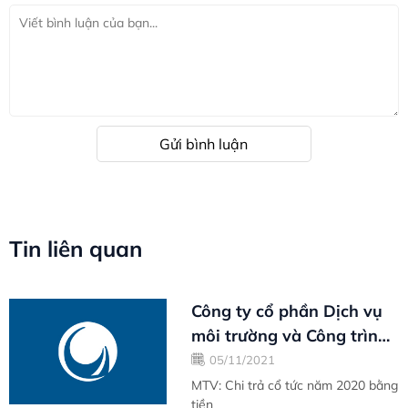
Gửi bình luận
Tin liên quan
Công ty cổ phần Dịch vụ
môi trường và Công trình
đô thị Vũng Tàu
05/11/2021
MTV: Chi trả cổ tức năm 2020 bằng
tiền