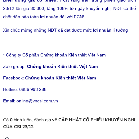
Biến động giá cổ phiếu:
FCN tăng trần trong phiên giao dịch
23/12 lên giá 30.300, tăng 108% từ ngày khuyến nghị. NĐT có thể
chốt dần bảo toàn lợi nhuận đối với FCN!
Xin chúc mừng những NĐT đã đạt được mức lợi nhuận lí tưởng
------------------
* Công ty Cổ phần Chứng khoán Kiến thiết Việt Nam
Zalo group:
Chứng khoán Kiến thiết Việt Nam
Facebook:
Chứng khoán Kiến thiết Việt Nam
Hotline: 0886 998 288
Email: online@vncsi.com.vn
Có
0
bình luận, đánh giá
về CẬP NHẬT CỔ PHIẾU KHUYẾN NGHỊ
CỦA CSI 23/12