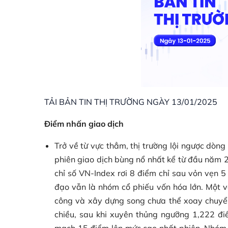
TẢI BẢN TIN THỊ TRƯỜNG NGÀY 13/01/2025
Điểm nhấn giao dịch
Trở về từ vực thẳm, thị trường lội ngược dòn
phiên giao dịch bùng nổ nhất kể từ đầu năm 
chỉ số VN-Index rơi 8 điểm chỉ sau vỏn vẹn 5
đạo vẫn là nhóm cổ phiếu vốn hóa lớn. Một và
công và xây dựng song chưa thể xoay chuyển 
chiều, sau khi xuyên thủng ngưỡng 1,222 đi
mạch 15 điểm lên mức cao nhất phiên. Nhóm c