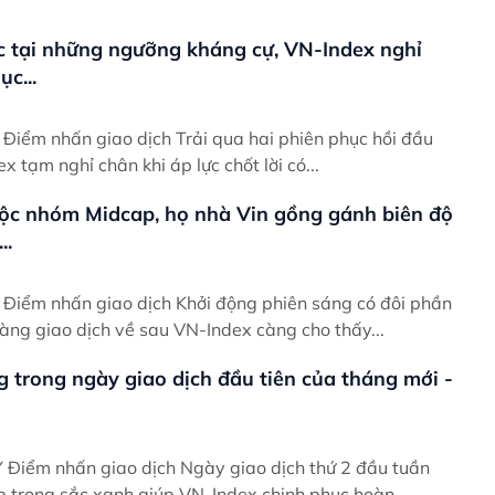
c tại những ngưỡng kháng cự, VN-Index nghỉ
c...
ầu
ex tạm nghỉ chân khi áp lực chốt lời có...
ộc nhóm Midcap, họ nhà Vin gồng gánh biên độ
..
ần
àng giao dịch về sau VN-Index càng cho thấy...
g trong ngày giao dịch đầu tiên của tháng mới -
uần
p trong sắc xanh giúp VN-Index chinh phục hoàn...