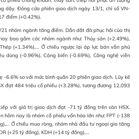
g dậy. Đóng cửa phiên giao dịch ngày 13/1, chỉ số VN-
17 điểm (+0.42%).
/21 nhóm ngành tăng điểm. Dẫn dắt đà phục hồi của thị
m nay bao gồm các nhóm ngành như: Thủy sản (+2.49%),
hép (+1.34%),... Ở chiều ngược lại áp lực bán vẫn phủ
u dùng (-0.96%), Cảng biển (-0.69%), Công nghệ viễn
ẹ -6.6% so với mức bình quân 20 phiên giao dịch. Lũy kế
HSX đạt 484 triệu cổ phiếu (+3.28%), tương đương 12,093
tiếp với giá trị giao dịch đạt -71 tỷ đồng trên sàn HSX.
n hôm nay là nhóm cổ phiếu vốn hóa lớn như: FPT (-138
g),... Ở chiều mua ròng, nhóm nhà đầu tư ngoại gia tăng
DR (+25 tỷ đồng), KDH (+14 tỷ đồng),...