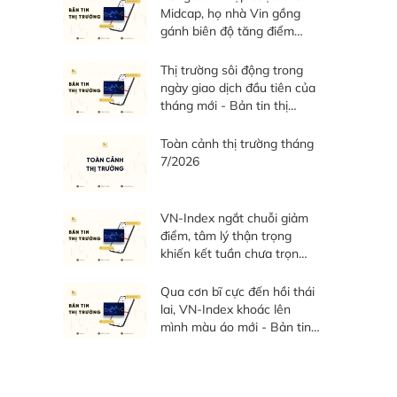
Midcap, họ nhà Vin gồng
gánh biên độ tăng điểm
toàn thị trường - Bản tin thị
trường ngày 04/08/2026
Thị trường sôi động trong
ngày giao dịch đầu tiên của
tháng mới - Bản tin thị
trường ngày 03/08/2026
Toàn cảnh thị trường tháng
7/2026
VN-Index ngắt chuỗi giảm
điểm, tâm lý thận trọng
khiến kết tuần chưa trọn
vẹn - Bản tin thị trường
tuần 27/07 - 31/07/2026
Qua cơn bĩ cực đến hồi thái
lai, VN-Index khoác lên
mình màu áo mới - Bản tin
thị trường ngày 30/07/2026