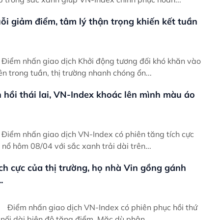
i giảm điểm, tâm lý thận trọng khiến kết tuần
ào
ên trong tuần, thị trường nhanh chóng ổn...
 hồi thái lai, VN-Index khoác lên mình màu áo
ực
 nổ hôm 08/04 với sắc xanh trải dài trên...
ch cực của thị trường, họ nhà Vin gồng gánh
.
hứ
số nối dài biên độ tăng điểm. Mặc dù phân...