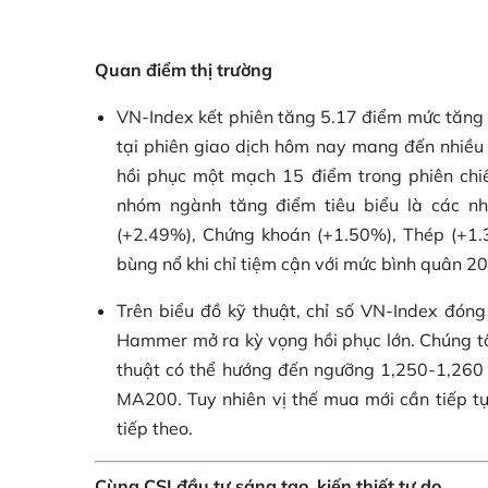
Quan điểm thị trường
VN-Index kết phiên tăng 5.17 điểm mức tăng 
tại phiên giao dịch hôm nay mang đến nhiều t
hồi phục một mạch 15 điểm trong phiên chiề
nhóm ngành tăng điểm tiêu biểu là các nh
(+2.49%), Chứng khoán (+1.50%), Thép (+1.3
bùng nổ khi chỉ tiệm cận với mức bình quân 20
Trên biểu đồ kỹ thuật, chỉ số VN-Index đóng
Hammer mở ra kỳ vọng hồi phục lớn. Chúng tôi
thuật có thể hướng đến ngưỡng 1,250-1,260
MA200. Tuy nhiên vị thế mua mới cần tiếp tụ
tiếp theo.
Cùng CSI đầu tư sáng tạo, kiến thiết tự do