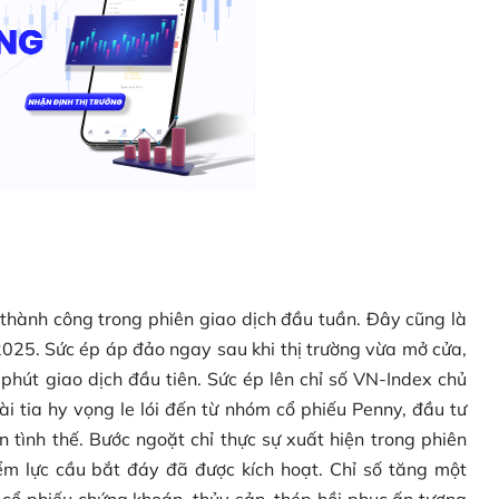
g thành công trong phiên giao dịch đầu tuần. Đây cũng là
2025. Sức ép áp đảo ngay sau khi thị trường vừa mở cửa,
 phút giao dịch đầu tiên. Sức ép lên chỉ số VN-Index chủ
i tia hy vọng le lói đến từ nhóm cổ phiếu Penny, đầu tư
tình thế. Bước ngoặt chỉ thực sự xuất hiện trong phiên
ểm lực cầu bắt đáy đã được kích hoạt. Chỉ số tăng một
ổ phiếu chứng khoán, thủy sản, thép hồi phục ấn tượng