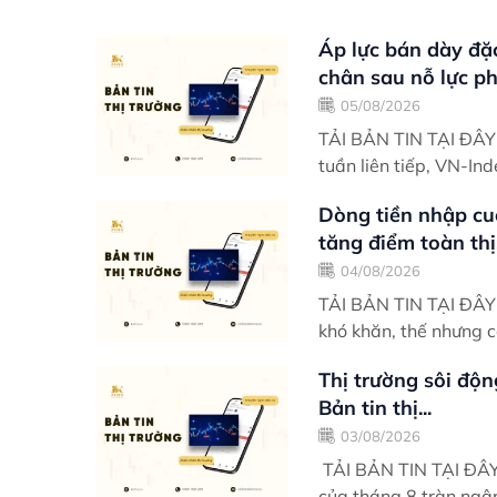
Áp lực bán dày đặ
chân sau nỗ lực phụ
05/08/2026
TẢI BẢN TIN TẠI ĐÂY Điểm nhấn giao dịch Trải qua hai phiên phục hồi đ
tuần liên tiếp, VN-Ind
Dòng tiền nhập cu
tăng điểm toàn thị.
04/08/2026
TẢI BẢN TIN TẠI ĐÂY Điểm nhấn giao dịch Khởi động phiên sáng có đôi ph
khó khăn, thế nhưng c
Thị trường sôi độn
Bản tin thị...
03/08/2026
TẢI BẢN TIN TẠI ĐÂY Điểm nhấn giao dịch Ngày giao dịch thứ 2 đầu t
của tháng 8 tràn ngậ