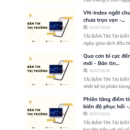
VN-Index ngắt chuỗ
chưa trọn vẹn -...
31/07/2026
TẢI BẢN TIN TẠI ĐÂY Điểm nhấn giao dịch Khởi động tương đối khó khăn v
ngày giao dịch đầu ti
Qua cơn bĩ cực đến
mới - Bản tin...
30/07/2026
TẢI BẢN TIN TẠI ĐÂY Điểm nhấn giao dịch VN-Index có phiên tăng tích c
nhất kể từ phiên bùng
Phiên tăng điểm tí
biên độ phục hồi -..
29/07/2026
TẢI BẢN TIN TẠI ĐÂY Điểm nhấn giao dịch VN-Index có phiên phục hồi t
hai liên tiếp với chỉ 