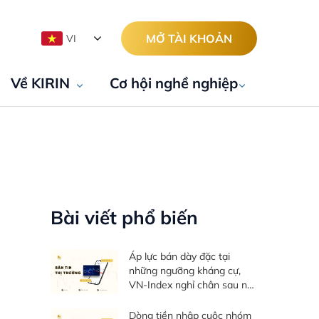
MỞ TÀI KHOẢN
VI
Về KIRIN
Cơ hội nghề nghiệp
Bài viết phổ biến
Áp lực bán dày đặc tại
những ngưỡng kháng cự,
VN-Index nghỉ chân sau nỗ
lực phục hồi - Bản tin thị
trường ngày 05/08/2026
Dòng tiền nhập cuộc nhóm